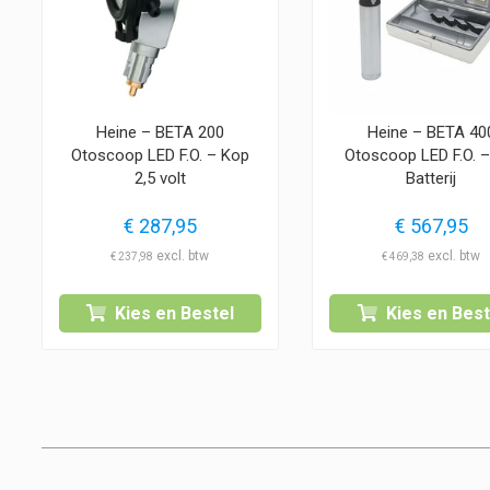
Heine – BETA 200
Heine – BETA 40
Otoscoop LED F.O. – Kop
Otoscoop LED F.O. –
2,5 volt
Batterij
€
287,95
€
567,95
€
237,98
€
469,38
Kies en Bestel
Kies en Best