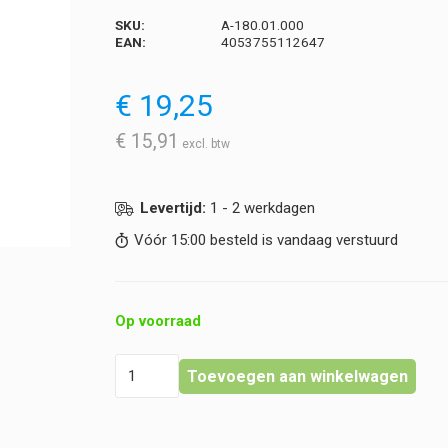
SKU:
A-180.01.000
EAN:
4053755112647
€
19,25
€
15,91
Levertijd:
1 - 2 werkdagen
Vóór 15:00 besteld is vandaag verstuurd
Op voorraad
Heine
Toevoegen aan winkelwagen
-
Etui
voor
otoscopen