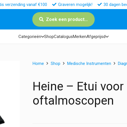
tis verzending vanaf €100
Graveren mogelijk!
30 dagen bed
Zoek een product…
Categorieën
Shop
Catalogus
Merken
Afgeprijsd
Home
Shop
Medische Instrumenten
Diag
Heine – Etui voo
oftalmoscopen