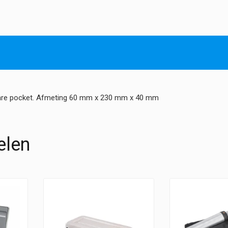
en
oftalmoscopen
hoeveelheid
tbare pocket. Afmeting 60 mm x 230 mm x 40 mm
elen