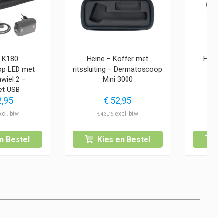
– K180
Heine – Koffer met
Hei
op LED met
ritssluiting – Dermatoscoop
wiel 2 –
Mini 3000
et USB
,95
€
52,95
€
43,76
n Bestel
Kies en Bestel