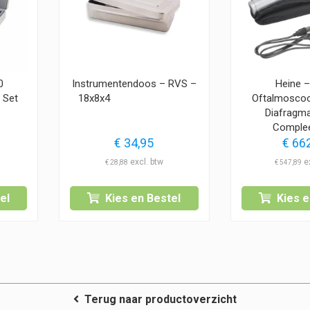
0
Instrumentendoos – RVS –
Heine 
 Set
18x8x4
Oftalmosco
Diafragma
Comple
€
34,95
€
662
€
28,88
€
547,89
el
Kies en Bestel
Kies e
Terug naar productoverzicht