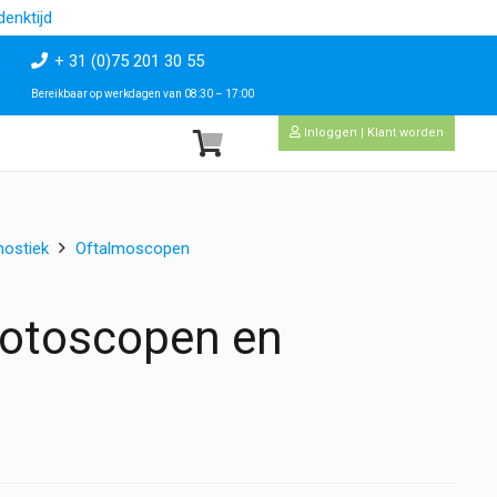
enktijd
+ 31 (0)75 201 30 55
Bereikbaar op werkdagen van 08:30 – 17:00
Inloggen | Klant worden
nostiek
Oftalmoscopen
r otoscopen en