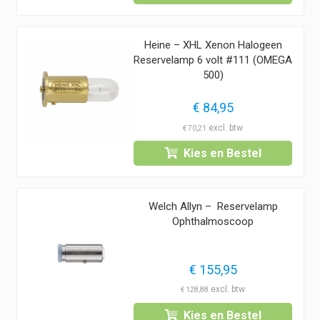
Heine – XHL Xenon Halogeen
Reservelamp 6 volt #111 (OMEGA
500)
€
84,95
€
70,21
Kies en Bestel
Welch Allyn – Reservelamp
Ophthalmoscoop
€
155,95
€
128,88
Kies en Bestel