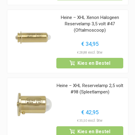
Heine – XHL Xenon Halogeen
Reservelamp 3,5 volt #47
(Oftalmoscoop)
€
34,95
€
28,88
Kies en Bestel
Heine – XHL Reservelamp 2,5 volt
#98 (Spleetlampen)
€
42,95
€
35,50
Kies en Bestel