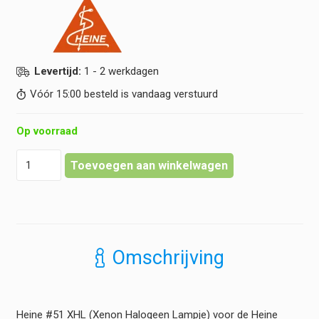
Levertijd:
1 - 2 werkdagen
Vóór 15:00 besteld is vandaag verstuurd
Op voorraad
Heine
Toevoegen aan winkelwagen
-
XHL
Xenon
Halogeen
Reservelamp
3,5
Omschrijving
volt
#51
(Otoscoop)
hoeveelheid
Heine #51 XHL (Xenon Halogeen Lampje) voor de Heine