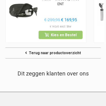
ENT
Oorspronkelijke
Huidige
€
259,95
€
169,95
prijs
prijs
€
140,45
was:
is:
Kies en Bestel
€ 259,95.
€ 169,95.
Terug naar productoverzicht
Dit zeggen klanten over ons