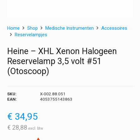
Home
Shop
Medische Instrumenten
Accessoires
Reservelampjes
Heine – XHL Xenon Halogeen
Reservelamp 3,5 volt #51
(Otoscoop)
SKU:
X-002.88.051
EAN:
4053755143863
€
34,95
€
28,88