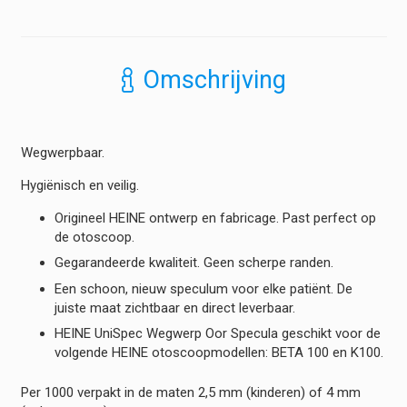
Wegwerptrechters
-
1000
st.
Omschrijving
hoeveelheid
Wegwerpbaar.
Hygiënisch en veilig.
Origineel HEINE ontwerp en fabricage. Past perfect op
de otoscoop.
Gegarandeerde kwaliteit. Geen scherpe randen.
Een schoon, nieuw speculum voor elke patiënt. De
juiste maat zichtbaar en direct leverbaar.
HEINE UniSpec Wegwerp Oor Specula geschikt voor de
volgende HEINE otoscoopmodellen: BETA 100 en K100.
Per 1000 verpakt in de maten 2,5 mm (kinderen) of 4 mm