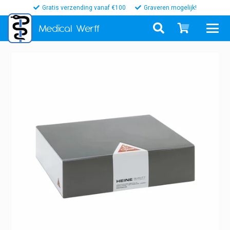
Gratis verzending vanaf €100
Graveren mogelijk!
Medical
Werff