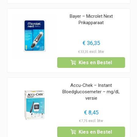
Bayer – Microlet Next
Prikapparaat
€
36,35
€
33,35
Kies en Bestel
Accu-Chek – Instant
Bloedglucosemeter – mg/dL
versie
€
8,45
€
7,75
Kies en Bestel