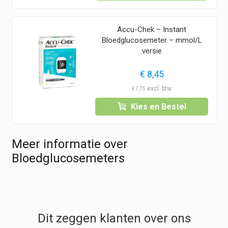
Accu-Chek – Instant
Bloedglucosemeter – mmol/L
versie
€
8,45
€
7,75
Kies en Bestel
Meer informatie over
Bloedglucosemeters
Dit zeggen klanten over ons