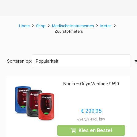
Home
Shop
Medische Instrumenten
Meten
Zuurstofmeters
Sorteren op:
Nonin – Onyx Vantage 9590
€
299,95
€
247,89
Kies en Bestel