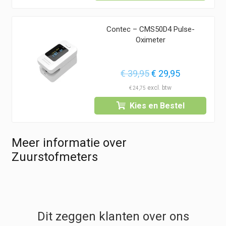
Contec – CMS50D4 Pulse-
Oximeter
Oorspronkelijke
Huidige
€
39,95
€
29,95
prijs
prijs
€
24,75
was:
is:
Kies en Bestel
€ 39,95.
€ 29,95.
Meer informatie over
Zuurstofmeters
Dit zeggen klanten over ons