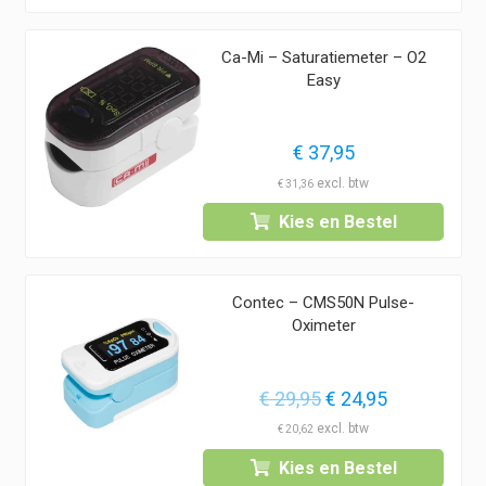
Ca-Mi – Saturatiemeter – O2
Easy
€
37,95
€
31,36
Kies en Bestel
Contec – CMS50N Pulse-
Oximeter
Oorspronkelijke
Huidige
€
29,95
€
24,95
prijs
prijs
€
20,62
was:
is:
Kies en Bestel
€ 29,95.
€ 24,95.