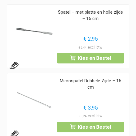
Spatel – met platte en holle zijde
– 15 cm
€
2,95
€
2,44
Kies en Bestel
1
Microspatel Dubbele Zijde – 15
cm
€
3,95
€
3,26
Kies en Bestel
1