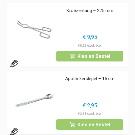
Kroezentang – 225 mm
€
9,95
€
8,22
Kies en Bestel
1
Apothekerslepel – 15 cm
€
2,95
€
2,44
Kies en Bestel
1