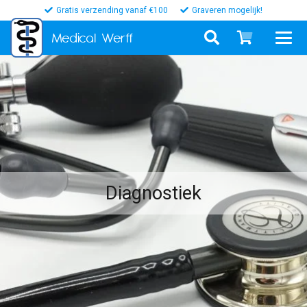
Gratis verzending vanaf €100
Graveren mogelijk!
Medical
Werff
Diagnostiek