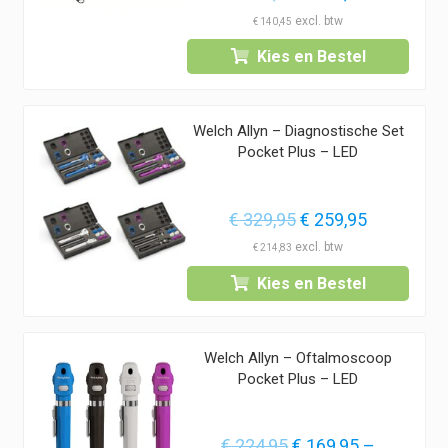
prijs
prijs
€
140,45
was:
is:
Kies en Bestel
€ 259,95.
€ 169,95.
Welch Allyn – Diagnostische Set
Pocket Plus – LED
Oorspronkelijke
Huidige
€
329,95
€
259,95
prijs
prijs
€
214,83
was:
is:
Kies en Bestel
€ 329,95.
€ 259,95.
Welch Allyn – Oftalmoscoop
Pocket Plus – LED
Oorspronkelijke
€
224,95
€
169,95
–