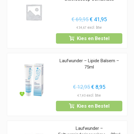
Oorspronkelijke
Huidige
€
69,95
€
41,95
prijs
prijs
€
34,67
was:
is:
Kies en Bestel
€ 69,95.
€ 41,95.
Laufwunder – Lipide Balsem –
75ml
Oorspronkelijke
Huidige
€
12,95
€
8,95
prijs
prijs
€
7,40
was:
is:
Kies en Bestel
€ 12,95.
€ 8,95.
Laufwunder –