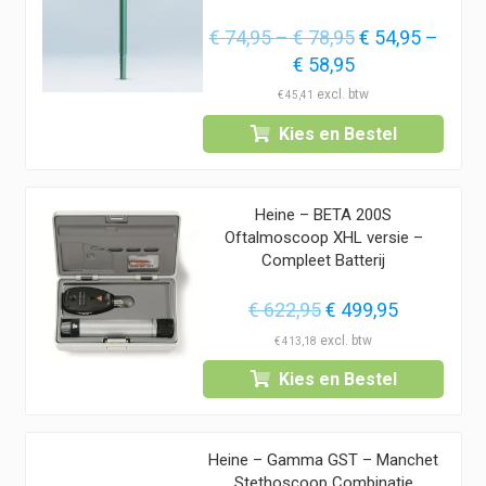
Prijsklasse:
Oorspronkelijk
€
74,95
–
€
78,95
€
54,95
–
€ 74,95
Prijsklasse:
Huidige
prijs
€
58,95
tot
€ 54,95
prijs
was:
€
45,41
€ 78,95
tot
is:
€ 74,95
Kies en Bestel
€ 58,95
€ 54,95
–
–
€ 78,95Prijskla
€ 58,95Prijskla
€ 74,95
Heine – BETA 200S
€ 54,95
tot
Oftalmoscoop XHL versie –
tot
€ 78,95.
Compleet Batterij
€ 58,95.
Oorspronkelijke
Huidige
€
622,95
€
499,95
prijs
prijs
€
413,18
was:
is:
Kies en Bestel
€ 622,95.
€ 499,95.
Heine – Gamma GST – Manchet
Stethoscoop Combinatie