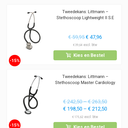
–
€ 17,6
Tweedekans: Littmann –
€ 14,6
Stethoscoop Lightweight II S.E
tot
€ 17,6
Oorspronkelijke
Huidige
€
59,95
€
47,96
prijs
prijs
€
39,64
was:
is:
Kies en Bestel
€ 59,95.
€ 47,96.
-15%
Tweedekans: Littmann –
Stethoscoop Master Cardiology
Prijsklas
€
242,50
–
€
263,50
Oorspronkelijke
€ 242,50
Prijsklas
Huidige
€
198,50
–
€
212,50
prijs
tot
€ 198,50
prijs
€
175,62
was:
€ 263,50
tot
is:
-15%
Kies en Bestel