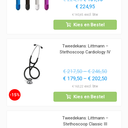
prijs
Prijsklasse:
Huidige
€
224,95
was:
€ 169,95
prijs
€
140,45
€ 224,95.
tot
is:
Kies en Bestel
€ 224,95
€ 169,95
–
€ 224,95Prijsk
Tweedekans: Littmann –
€ 169,95
Stethoscoop Cardiology IV
tot
€ 224,95.
Prijsklas
€
217,50
–
€
246,50
Oorspronkelijke
€ 217,50
Prijsklas
Huidige
€
179,50
–
€
202,50
prijs
tot
€ 179,50
prijs
€
163,22
was:
€ 246,50
tot
is:
-15%
Kies en Bestel
€ 217,50
€ 202,50
€ 179,50
–
–
€ 246,50Prijsklasse:
€ 202,50P
Tweedekans: Littmann –
€ 217,50
€ 179,50
Stethoscoop Classic III