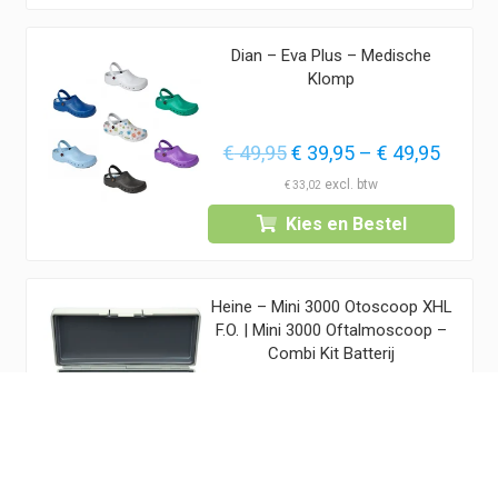
Dian – Eva Plus – Medische
Klomp
Oorspronkelijke
Prijsk
Huidig
€
49,95
€
39,95
–
€
49,95
prijs
€ 39,9
prijs
€
33,02
was:
tot
is:
Kies en Bestel
€ 49,95.
€ 49,9
€ 39,9
–
€ 49,9
Heine – Mini 3000 Otoscoop XHL
€ 39,9
F.O. | Mini 3000 Oftalmoscoop –
tot
Combi Kit Batterij
€ 49,9
Oorspronkelijke
Huidige
€
399,95
€
339,95
prijs
prijs
€
280,95
was:
is:
Kies en Bestel
€ 399,95.
€ 339,95.
1