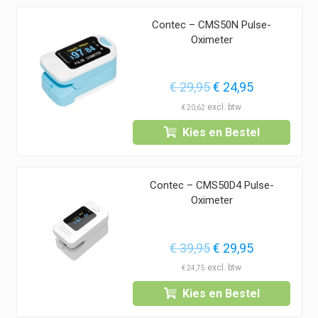
€ 99,95Prijskla
€ 11,95
Contec – CMS50N Pulse-
€ 11,95
tot
Oximeter
tot
€ 109,95.
€ 99,95.
Oorspronkelijke
Huidige
€
29,95
€
24,95
prijs
prijs
€
20,62
was:
is:
Kies en Bestel
€ 29,95.
€ 24,95.
Contec – CMS50D4 Pulse-
Oximeter
Oorspronkelijke
Huidige
€
39,95
€
29,95
prijs
prijs
€
24,75
was:
is:
Kies en Bestel
€ 39,95.
€ 29,95.