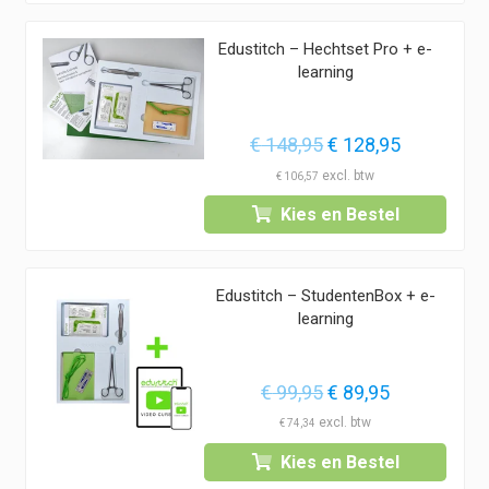
Edustitch – Hechtset Pro + e-
learning
Oorspronkelijke
Huidige
€
148,95
€
128,95
prijs
prijs
€
106,57
was:
is:
Kies en Bestel
€ 148,95.
€ 128,95.
Edustitch – StudentenBox + e-
learning
Oorspronkelijke
Huidige
€
99,95
€
89,95
prijs
prijs
€
74,34
was:
is:
Kies en Bestel
€ 99,95.
€ 89,95.