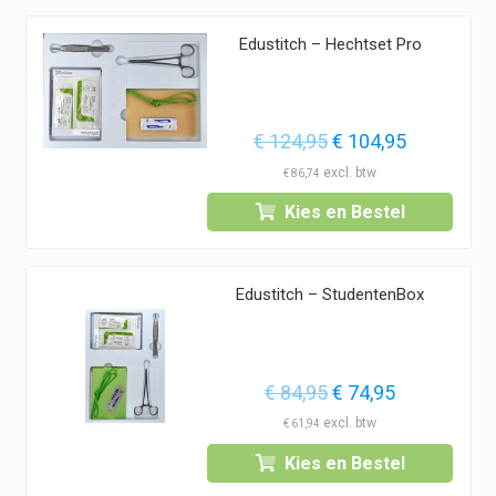
Edustitch – Hechtset Pro
Oorspronkelijke
Huidige
€
124,95
€
104,95
prijs
prijs
€
86,74
was:
is:
Kies en Bestel
€ 124,95.
€ 104,95.
Edustitch – StudentenBox
Oorspronkelijke
Huidige
€
84,95
€
74,95
prijs
prijs
€
61,94
was:
is:
Kies en Bestel
€ 84,95.
€ 74,95.