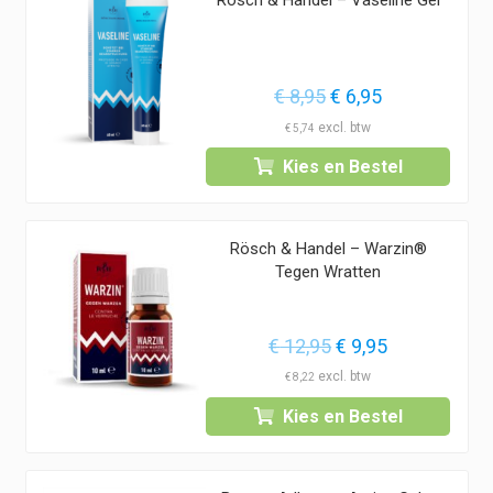
Oorspronkelijke
Huidige
€
8,95
€
6,95
prijs
prijs
€
5,74
was:
is:
Kies en Bestel
€ 8,95.
€ 6,95.
Rösch & Handel – Warzin®
Tegen Wratten
Oorspronkelijke
Huidige
€
12,95
€
9,95
prijs
prijs
€
8,22
was:
is:
Kies en Bestel
€ 12,95.
€ 9,95.