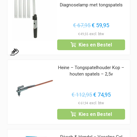
Diagnoselamp met tongspatels
Oorspronkelijke
Huidige
€
67,95
€
59,95
prijs
prijs
€
49,55
was:
is:
Kies en Bestel
€ 67,95.
€ 59,95.
1
Heine – Tongspatelhouder Kop –
houten spatels – 2,5v
Oorspronkelijke
Huidige
€
112,95
€
74,95
prijs
prijs
€
61,94
was:
is:
Kies en Bestel
€ 112,95.
€ 74,95.
Rösch & Handel – Vaseline Gel