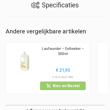
Specificaties
Andere vergelijkbare artikelen
Laufwunder – Eeltweker –
500ml
asse:
€
21,95
€
18,14
Kies en Bestel