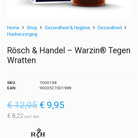
Home
Shop
Gezondheid & Hygiëne
Gezondheid
Huidverzorging
Rösch & Handel – Warzin® Tegen
Wratten
SKU:
7000198
EAN:
9003527001988
Oorspronkelijke
Huidige
€
12,95
€
9,95
prijs
prijs
was:
is:
€
8,22
€ 12,95.
€ 9,95.