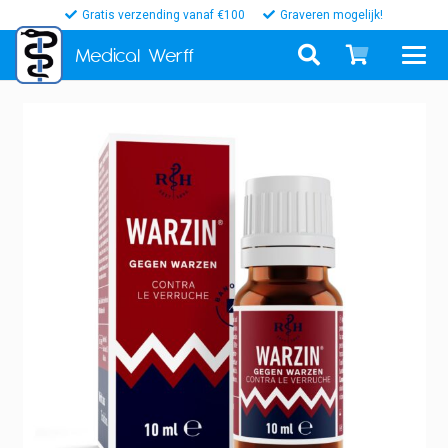
Gratis verzending vanaf €100
Graveren mogelijk!
Medical
Werff