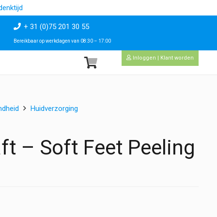
enktijd
+ 31 (0)75 201 30 55
Bereikbaar op werkdagen van 08:30 – 17:00
Inloggen | Klant worden
ndheid
Huidverzorging
t – Soft Feet Peeling