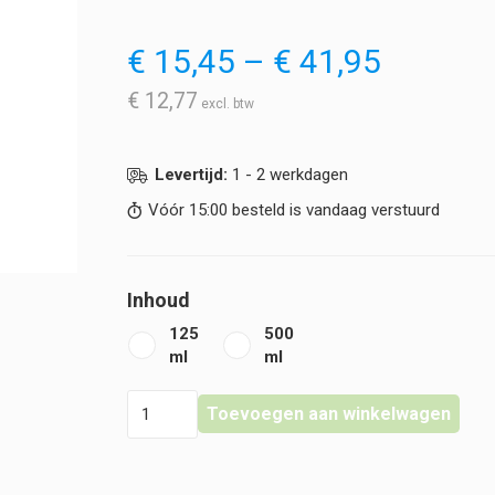
Prijskla
€
15,45
–
€
41,95
€ 15,45
tot
€
12,77
€ 41,95
Levertijd:
1 - 2 werkdagen
Vóór 15:00 besteld is vandaag verstuurd
Inhoud
125
500
ml
ml
Gehwol
Toevoegen aan winkelwagen
-
Fusskraft
-
Soft