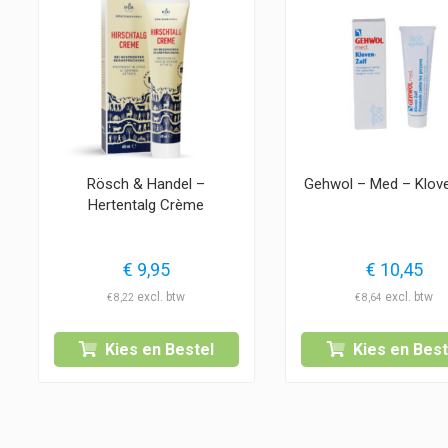
Rösch & Handel –
Gehwol – Med – Klov
Hertentalg Crème
€
9,95
€
10,45
€
8,22
€
8,64
Kies en Bestel
Kies en Best