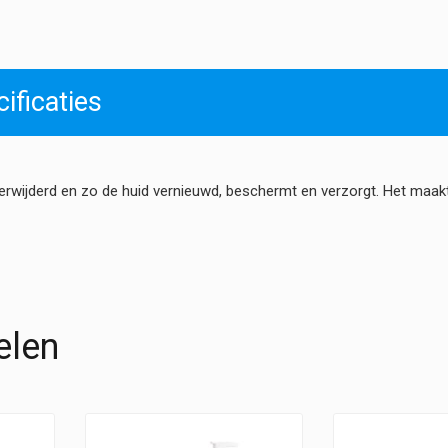
Feet
Peeling
hoeveelheid
ificaties
erwijderd en zo de huid vernieuwd, beschermt en verzorgt. Het maakt
elen