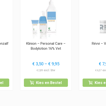
enzalf
Klinion – Personal Care –
Révvi – 
Bodylotion 16% Vet
Prijsklasse:
€
3,50
–
€
9,95
€
7,
€ 3,50
€
2,89
€
6,57
tot
€ 9,95
el
Kies en Bestel
Kies e