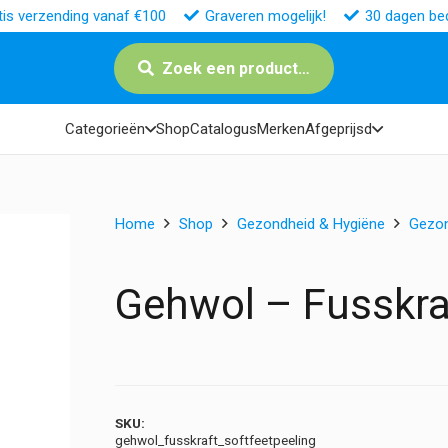
tis verzending vanaf €100
Graveren mogelijk!
30 dagen bed
Zoek een product…
Categorieën
Shop
Catalogus
Merken
Afgeprijsd
Home
Shop
Gezondheid & Hygiëne
Gezo
Gehwol – Fusskraf
SKU:
gehwol_fusskraft_softfeetpeeling