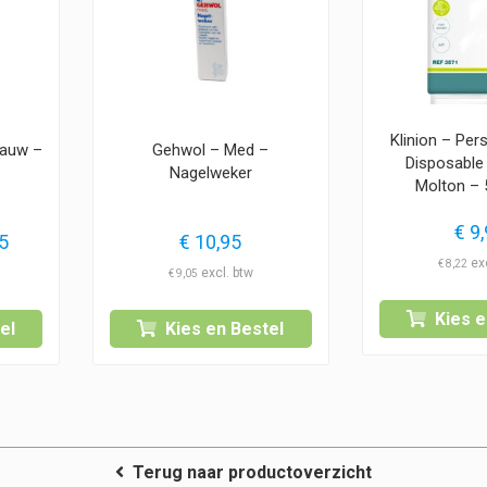
Klinion – Per
lauw –
Gehwol – Med –
Disposabl
Nagelweker
Molton – 
€
9,
Prijsklasse:
5
€
10,95
€ 8,95
€
8,22
€
9,05
tot
Kies e
€ 12,45
el
Kies en Bestel
Terug naar productoverzicht