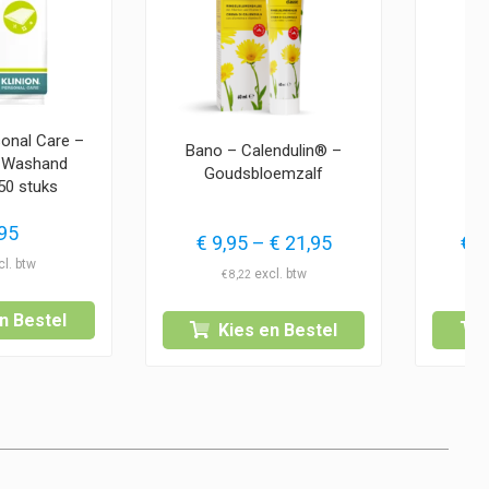
sonal Care –
Bano – Calendulin® –
G
e Washand
Goudsbloemzalf
50 stuks
95
Prijsklasse:
€
9,95
–
€
21,95
€
1
€ 9,95
€
8,22
tot
n Bestel
€ 21,95
Kies en Bestel