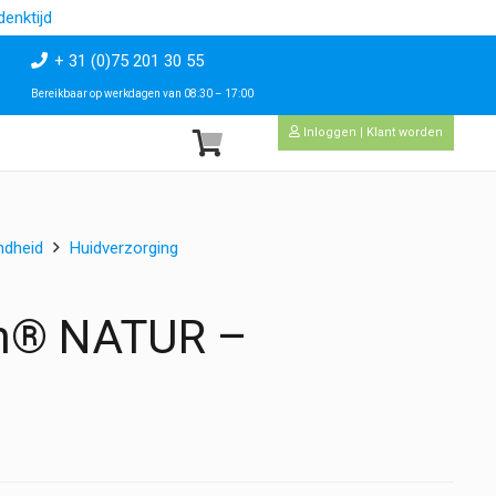
enktijd
+ 31 (0)75 201 30 55
Bereikbaar op werkdagen van 08:30 – 17:00
Inloggen | Klant worden
ndheid
Huidverzorging
in® NATUR –