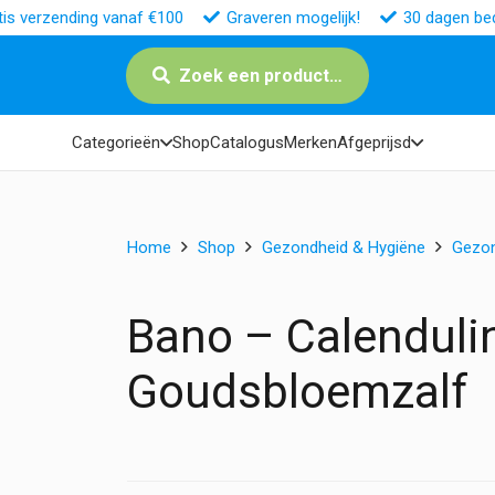
tis verzending vanaf €100
Graveren mogelijk!
30 dagen bed
Zoek een product…
Categorieën
Shop
Catalogus
Merken
Afgeprijsd
Home
Shop
Gezondheid & Hygiëne
Gezo
Bano – Calendul
Goudsbloemzalf