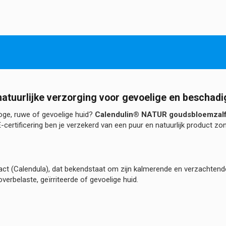
Goudsbloemzalf
hoeveelheid
tuurlijke verzorging voor gevoelige en beschadi
roge, ruwe of gevoelige huid?
Calendulin® NATUR goudsbloemzal
certificering ben je verzekerd van een puur en natuurlijk product z
ract (Calendula), dat bekendstaat om zijn kalmerende en verzachtend
verbelaste, geïrriteerde of gevoelige huid.