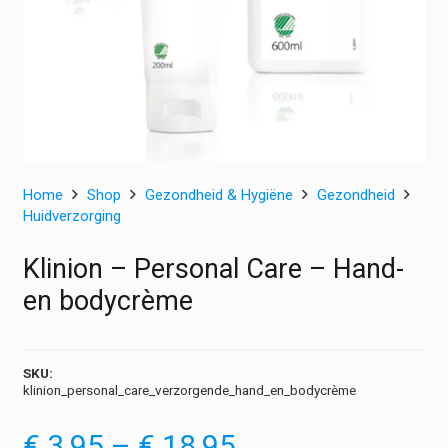
Home
Shop
Gezondheid & Hygiëne
Gezondheid
Huidverzorging
Klinion – Personal Care – Hand-
en bodycrème
SKU:
klinion_personal_care_verzorgende_hand_en_bodycrème
Prijsklasse:
€
3,95
–
€
18,95