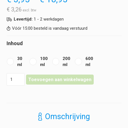
€ 3,95
tot
€
3,26
€ 18,95
Levertijd:
1 - 2 werkdagen
Vóór 15:00 besteld is vandaag verstuurd
Inhoud
30
100
200
600
ml
ml
ml
ml
Klinion
Toevoegen aan winkelwagen
-
Personal
Care
-
Hand-
en
Omschrijving
bodycrème
hoeveelheid