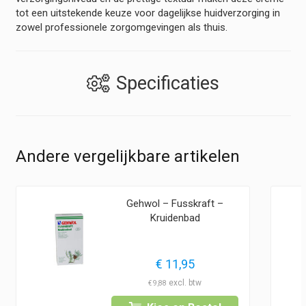
tot een uitstekende keuze voor dagelijkse huidverzorging in
zowel professionele zorgomgevingen als thuis.
Specificaties
Andere vergelijkbare artikelen
Gehwol – Fusskraft –
Kruidenbad
lasse:
€
11,95
5
€
9,88