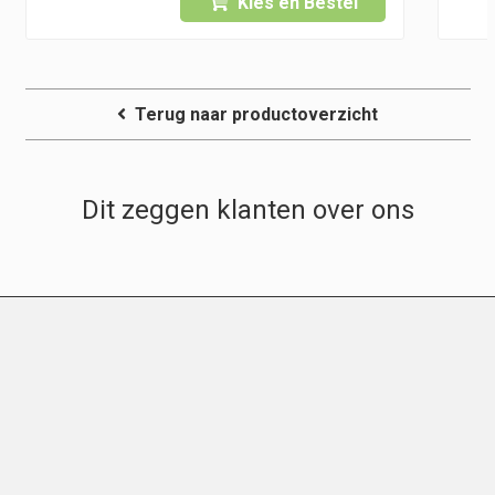
Kies en Bestel
5
Terug naar productoverzicht
Dit zeggen klanten over ons