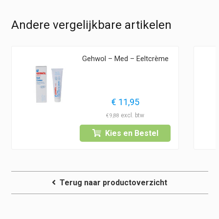
Andere vergelijkbare artikelen
Gehwol – Med – Eeltcrème
asse:
€
11,95
€
9,88
Kies en Bestel
5
Terug naar productoverzicht