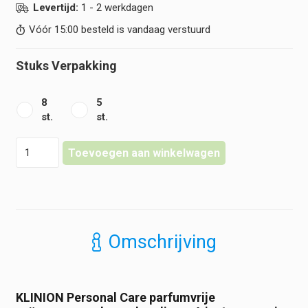
€ 4,25
Levertijd:
1 - 2 werkdagen
Vóór 15:00 besteld is vandaag verstuurd
Stuks Verpakking
8
5
st.
st.
Klinion
Toevoegen aan winkelwagen
-
Personal
Care
-
Geïmpregneerde
washandjes
Omschrijving
parfumvrij
-
4
in
KLINION Personal Care parfumvrije
1