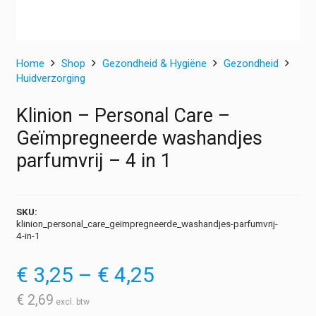
Home
Shop
Gezondheid & Hygiëne
Gezondheid
Huidverzorging
Klinion – Personal Care –
Geïmpregneerde washandjes
parfumvrij – 4 in 1
SKU:
klinion_personal_care_geïmpregneerde_washandjes-parfumvrij-
4-in-1
Prijsklasse:
€
3,25
–
€
4,25
€ 3,25
tot
€
2,69