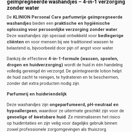
geïmpregneerde washandjes – 4-in-1 verzorging
hoeveelheid
zonder water
De
KLINION Personal Care parfumvrije geïmpregneerde
washandjes
bieden een
praktische en hygiënische
oplossing voor persoonlijke verzorging zonder water
.
Deze washandjes zijn speciaal ontwikkeld voor
bedlegerige
cliënten
en voor mensen bij wie traditioneel wassen te
belastend is, bijvoorbeeld door pijn of angst voor water.
Dankzij de effectieve
4-in-1-formule (wassen, spoelen,
drogen en huidverzorging)
wordt de huid in één handeling
volledig gereinigd én verzorgd. De geïntegreerde lotion helpt
de huid zacht te reinigen, te hydrateren en te beschermen,
zonder dat extra producten nodig zijn.
Parfumvrij en huidvriendelijk
Deze washandjes zijn
ongeparfumeerd, pH-neutraal en
hypoallergeen
, waardoor ze uitermate geschikt zijn voor de
gevoelige of kwetsbare huid
. Ze minimaliseren het risico
op huidirritaties en zijn veilig voor dagelijks gebruik binnen
zowel professionele zorgomgevingen als thuiszorg.