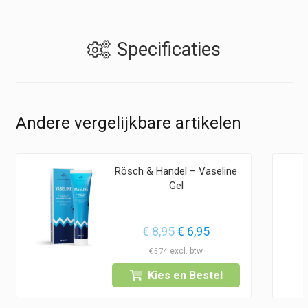
Specificaties
Andere vergelijkbare artikelen
Rösch & Handel – Vaseline
Gel
Oorspronkelijke
Huidige
€
8,95
€
6,95
prijs
prijs
€
5,74
was:
is:
Kies en Bestel
€ 8,95.
€ 6,95.