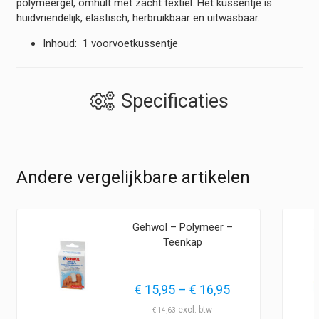
polymeergel, omhult met zacht textiel. Het kussentje is
huidvriendelijk, elastisch, herbruikbaar en uitwasbaar.
Inhoud: 1 voorvoetkussentje
Specificaties
Andere vergelijkbare artikelen
Gehwol – Polymeer –
Teenkap
Prijsklasse:
€
15,95
–
€
16,95
€ 15,95
€
14,63