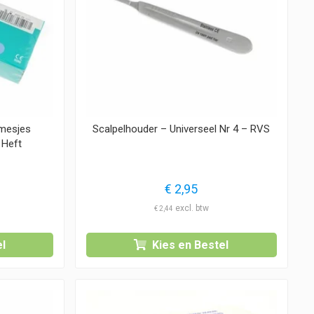
mesjes
Scalpelhouder – Universeel Nr 4 – RVS
 Heft
€
2,95
€
2,44
l
Kies en Bestel