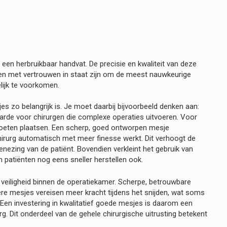
 een herbruikbaar handvat. De precisie en kwaliteit van deze
gen met vertrouwen in staat zijn om de meest nauwkeurige
ijk te voorkomen.
jes zo belangrijk is. Je moet daarbij bijvoorbeeld denken aan:
arde voor chirurgen die complexe operaties uitvoeren. Voor
moeten plaatsen. Een scherp, goed ontworpen mesje
hirurg automatisch met meer finesse werkt. Dit verhoogt de
genezing van de patiënt. Bovendien verkleint het gebruik van
 patiënten nog eens sneller herstellen ook.
e veiligheid binnen de operatiekamer. Scherpe, betrouwbare
ere mesjes vereisen meer kracht tijdens het snijden, wat soms
 Een investering in kwalitatief goede mesjes is daarom een
urg. Dit onderdeel van de gehele chirurgische uitrusting betekent