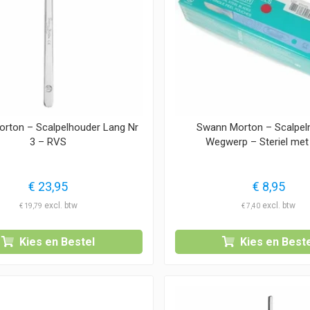
rton – Scalpelhouder Lang Nr
Swann Morton – Scalpel
3 – RVS
Wegwerp – Steriel met
€
23,95
€
8,95
€
19,79
€
7,40
Kies en Bestel
Kies en Beste