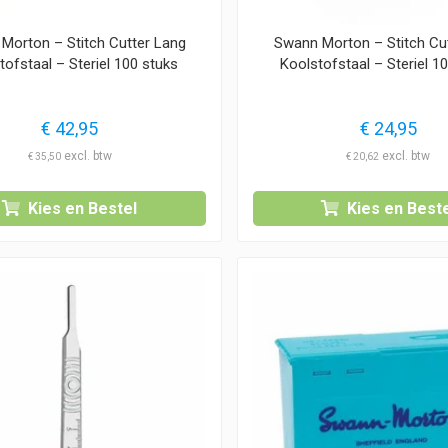
Morton – Stitch Cutter Lang
Swann Morton – Stitch Cut
tofstaal – Steriel 100 stuks
Koolstofstaal – Steriel 1
€
42,95
€
24,95
€
35,50
€
20,62
Kies en Bestel
Kies en Beste