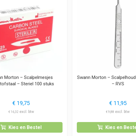
n Morton – Scalpelmesjes
Swann Morton – Scalpelhoude
tofstaal – Steriel 100 stuks
– RVS
€
19,75
€
11,95
€
16,32
€
9,88
Kies en Bestel
Kies en Beste