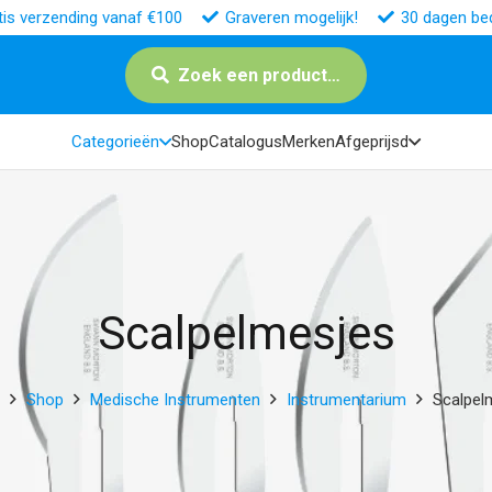
tis verzending vanaf €100
Graveren mogelijk!
30 dagen bed
Zoek een product…
Categorieën
Shop
Catalogus
Merken
Afgeprijsd
Scalpelmesjes
Shop
Medische Instrumenten
Instrumentarium
Scalpel