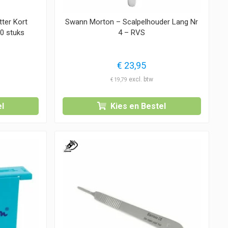
ter Kort
Swann Morton – Scalpelhouder Lang Nr
00 stuks
4 – RVS
€
23,95
€
19,79
l
Kies en Bestel
1