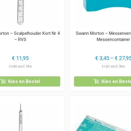
ton – Scalpelhouder Kort Nr 4
Swann Morton – Messenverw
– RVS
Messencontainer
€
11,95
€
3,45
–
€
27,9
€
9,88
€
2,85
Kies en Bestel
Kies en Beste