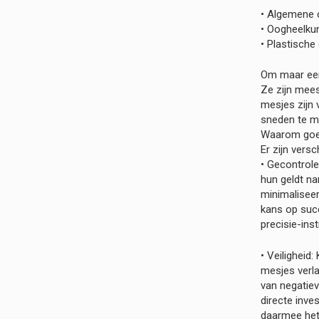
• Algemene c
• Oogheelku
• Plastische 
Om maar een
Ze zijn mees
mesjes zijn 
sneden te m
Waarom goe
Er zijn vers
• Gecontrole
hun geldt n
minimaliseer
kans op succ
precisie-ins
• Veiligheid
mesjes verla
van negatiev
directe inves
daarmee het 