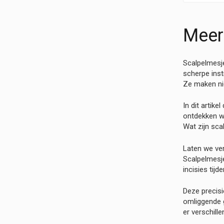
Meer
Scalpelmesje
scherpe ins
Ze maken nie
In dit artik
ontdekken w
Wat zijn sc
Laten we ver
Scalpelmesje
incisies tij
Deze precis
omliggende 
er verschill