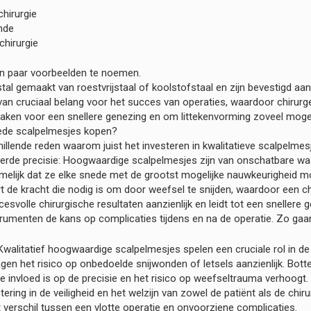
hirurgie
nde
chirurgie
 paar voorbeelden te noemen.
tal gemaakt van roestvrijstaal of koolstofstaal en zijn bevestigd aan
van cruciaal belang voor het succes van operaties, waardoor chirur
aken voor een snellere genezing en om littekenvorming zoveel mogel
de scalpelmesjes kopen?
chillende reden waarom juist het investeren in kwalitatieve scalpelmes
erde precisie: Hoogwaardige scalpelmesjes zijn van onschatbare wa
amelijk dat ze elke snede met de grootst mogelijke nauwkeurigheid 
t de kracht die nodig is om door weefsel te snijden, waardoor een c
esvolle chirurgische resultaten aanzienlijk en leidt tot een snellere 
trumenten de kans op complicaties tijdens en na de operatie. Zo gaan
: Kwalitatief hoogwaardige scalpelmesjes spelen een cruciale rol in d
gen het risico op onbedoelde snijwonden of letsels aanzienlijk. Bott
e invloed is op de precisie en het risico op weefseltrauma verhoogt.
tering in de veiligheid en het welzijn van zowel de patiënt als de chir
verschil tussen een vlotte operatie en onvoorziene complicaties.