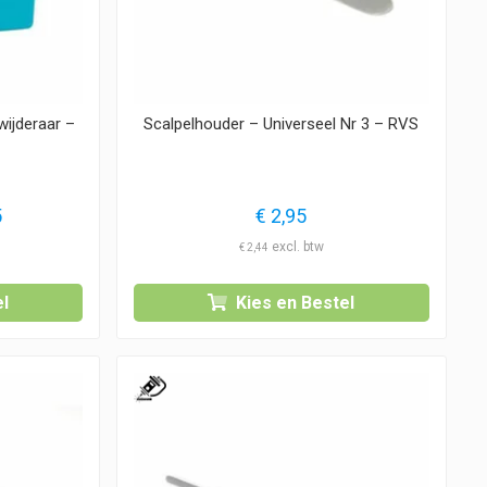
ijderaar –
Scalpelhouder – Universeel Nr 3 – RVS
Prijsklasse:
5
€
2,95
€ 3,45
€
2,44
tot
€ 27,95
l
Kies en Bestel
1