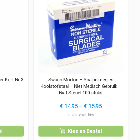
r Kort Nr 3
Swann Morton – Scalpelmesjes
Koolstofstaal – Niet Medisch Gebruik –
Niet Steriel 100 stuks
Prijsklasse:
€
14,95
–
€
15,95
€ 14,95
€
12,36
tot
€ 15,95
l
Kies en Bestel