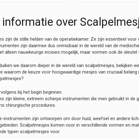
 informatie over Scalpelmes
s zijn de stille helden van de operatiekamer. Ze zijn essentieel voor 
trumenten zijn daarmee dus onmisbaar in de wereld van de medisch
t alleen nauwkeurige incisies mogelijk, maar vormen ook de sleutel 
el duiken we daarom dieper in de wereld van scalpelmesjes, bekijken 
e waarom de keuze voor hoogwaardige mesjes van cruciaal belang i
alpelmesjes?
volgens bij het begin beginnen.
s zijn kleine, extreem scherpe instrumenten die men gebruikt in de 
dens chirurgische procedures.
ie-instrumenten zijn ontworpen om door huid, weefsel en andere lic
gebieden. Scalpelmesjes komen voor in verschillende vormen en mate
ende typen scalpelmesjes voor: