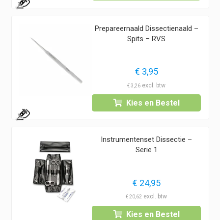
1
Prepareernaald Dissectienaald –
Spits – RVS
€
3,95
€
3,26
Kies en Bestel
1
Instrumentenset Dissectie –
Serie 1
€
24,95
€
20,62
Kies en Bestel