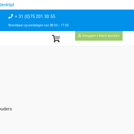
enktijd
+ 31 (0)75 201 30 55
Bereikbaar op werkdagen van 08:30 – 17:00
Inloggen | Klant worden
ouders