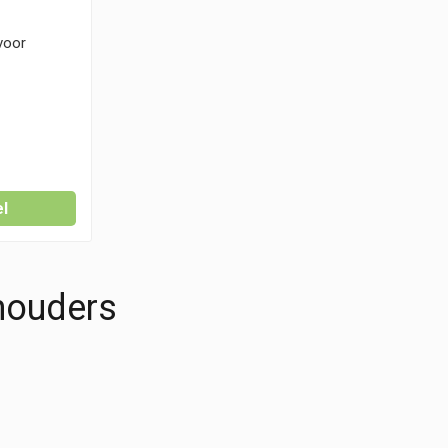
voor
l
houders