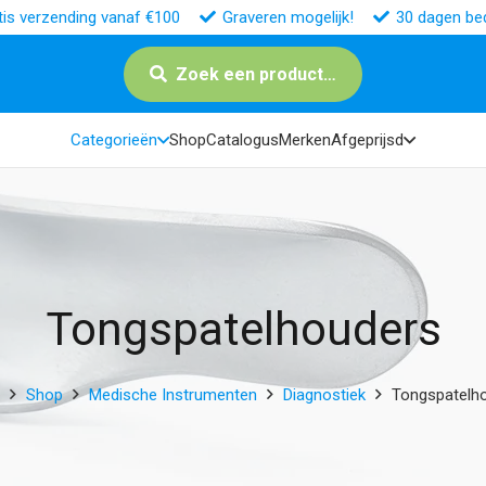
tis verzending vanaf €100
Graveren mogelijk!
30 dagen bed
Zoek een product…
Categorieën
Shop
Catalogus
Merken
Afgeprijsd
Tongspatelhouders
Shop
Medische Instrumenten
Diagnostiek
Tongspatelh