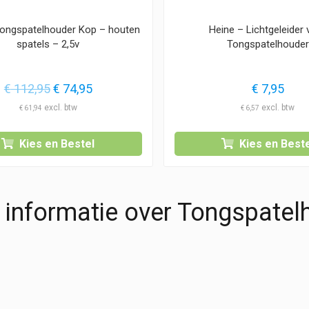
Tongspatelhouder Kop – houten
Heine – Lichtgeleider 
spatels – 2,5v
Tongspatelhouder
Oorspronkelijke
Huidige
€
112,95
€
74,95
€
7,95
prijs
prijs
€
61,94
€
6,57
was:
is:
€ 112,95.
€ 74,95.
Kies en Bestel
Kies en Beste
 informatie over Tongspatel