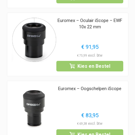
Euromex – Oculair iScope – EWF
10x 22 mm
€
91,95
€
75,99
Kies en Bestel
Euromex – Oogschelpen iScope
€
83,95
€
69,38
Kies en Bestel