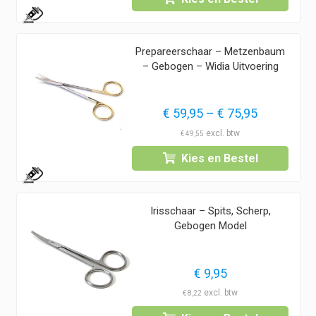
€ 9,95
1
Prepareerschaar – Metzenbaum
– Gebogen – Widia Uitvoering
Prijsklass
€
59,95
–
€
75,95
€ 59,95
€
49,55
tot
Kies en Bestel
€ 75,95
1
Irisschaar – Spits, Scherp,
Gebogen Model
€
9,95
€
8,22