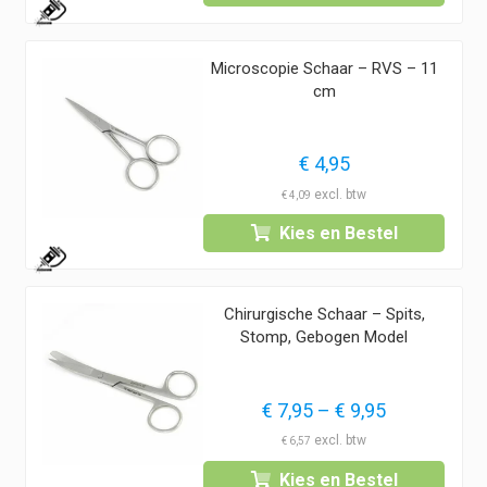
1
Microscopie Schaar – RVS – 11
cm
€
4,95
€
4,09
Kies en Bestel
1
Chirurgische Schaar – Spits,
Stomp, Gebogen Model
Prijsklasse:
€
7,95
–
€
9,95
€ 7,95
€
6,57
tot
Kies en Bestel