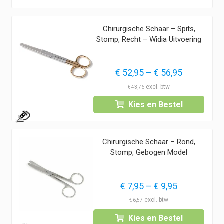
Chirurgische Schaar – Spits,
Stomp, Recht – Widia Uitvoering
Prijsklass
€
52,95
–
€
56,95
€ 52,95
€
43,76
tot
Kies en Bestel
€ 56,95
1
Chirurgische Schaar – Rond,
Stomp, Gebogen Model
Prijsklasse:
€
7,95
–
€
9,95
€ 7,95
€
6,57
tot
Kies en Bestel
€ 9,95