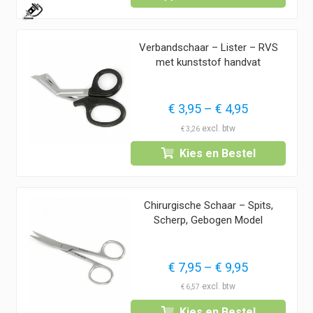
€ 9,95
1
Verbandschaar – Lister – RVS
met kunststof handvat
Prijsklasse:
€
3,95
–
€
4,95
€ 3,95
€
3,26
tot
Kies en Bestel
€ 4,95
Chirurgische Schaar – Spits,
Scherp, Gebogen Model
Prijsklasse:
€
7,95
–
€
9,95
€ 7,95
€
6,57
tot
Kies en Bestel