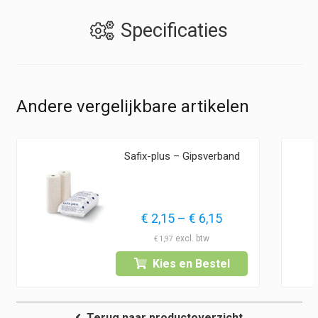
Specificaties
Andere vergelijkbare artikelen
Safix-plus – Gipsverband
Prijsklasse:
€
2,15
–
€
6,15
€ 2,15
€
1,97
tot
Kies en Bestel
€ 6,15
Terug naar productoverzicht