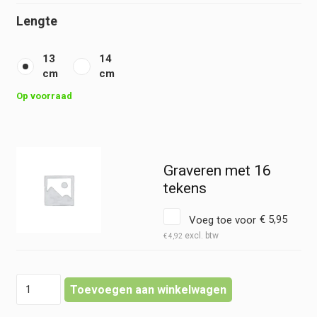
Lengte
13
14
cm
cm
Op voorraad
Graveren met 16
tekens
Voeg toe voor
€
5,95
€
4,92
Chirurgische
Toevoegen aan winkelwagen
Schaar
-