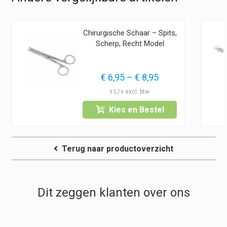
Chirurgische Schaar – Spits,
Scherp, Recht Model
asse:
Prijsklasse:
€
6,95
–
€
8,95
€ 6,95
€
5,74
tot
Kies en Bestel
€ 8,95
Terug naar productoverzicht
Dit zeggen klanten over ons