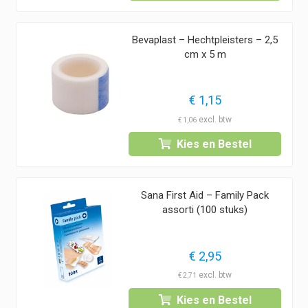
Bevaplast – Hechtpleisters – 2,5
cm x 5 m
€
1,15
€
1,06
Kies en Bestel
Sana First Aid – Family Pack
assorti (100 stuks)
€
2,95
€
2,71
Kies en Bestel