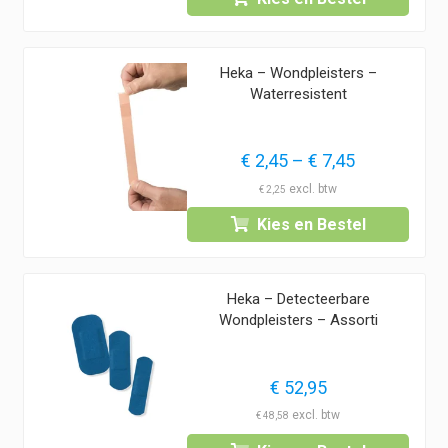
€ 114,95
Heka – Wondpleisters –
Waterresistent
Prijsklasse:
€
2,45
–
€
7,45
€ 2,45
€
2,25
tot
Kies en Bestel
€ 7,45
Heka – Detecteerbare
Wondpleisters – Assorti
€
52,95
€
48,58