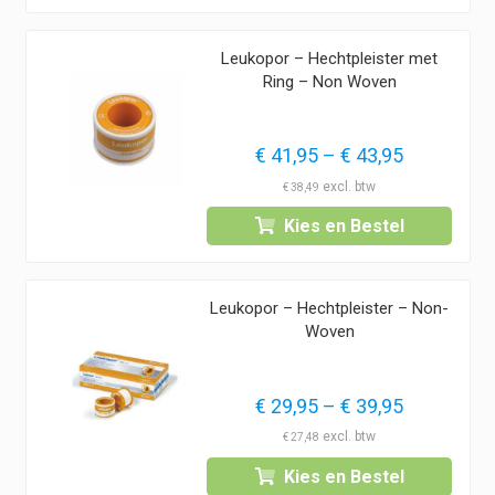
Leukopor – Hechtpleister met
Ring – Non Woven
Prijsklass
€
41,95
–
€
43,95
€ 41,95
€
38,49
tot
Kies en Bestel
€ 43,95
Leukopor – Hechtpleister – Non-
Woven
Prijsklass
€
29,95
–
€
39,95
€ 29,95
€
27,48
tot
Kies en Bestel
€ 39,95