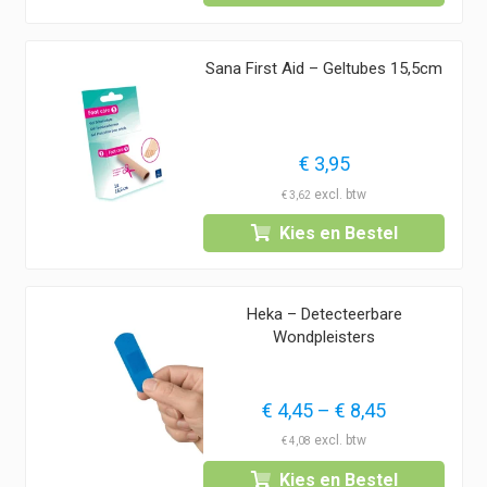
Sana First Aid – Geltubes 15,5cm
€
3,95
€
3,62
Kies en Bestel
Heka – Detecteerbare
Wondpleisters
Prijsklasse:
€
4,45
–
€
8,45
€ 4,45
€
4,08
tot
Kies en Bestel