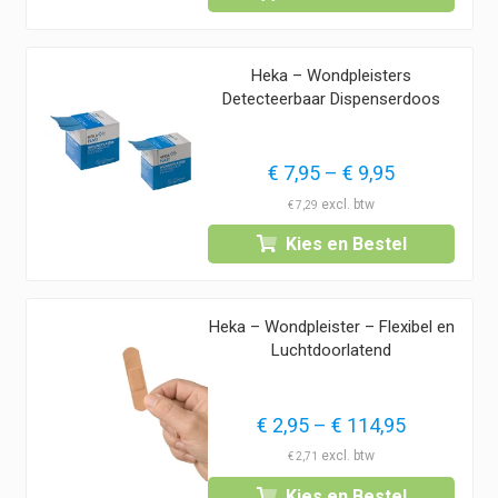
€ 8,45
Heka – Wondpleisters
Detecteerbaar Dispenserdoos
Prijsklasse:
€
7,95
–
€
9,95
€ 7,95
€
7,29
tot
Kies en Bestel
€ 9,95
Heka – Wondpleister – Flexibel en
Luchtdoorlatend
Prijsklass
€
2,95
–
€
114,95
€ 2,95
€
2,71
tot
Kies en Bestel