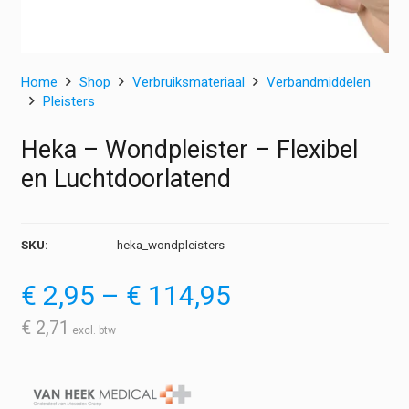
Home
Shop
Verbruiksmateriaal
Verbandmiddelen
Pleisters
Heka – Wondpleister – Flexibel
en Luchtdoorlatend
SKU:
heka_wondpleisters
Prijsklasse:
€
2,95
–
€
114,95
€ 2,95
tot
€
2,71
€ 114,95