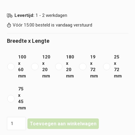
Levertijd:
1 - 2 werkdagen
Vóór 15:00 besteld is vandaag verstuurd
Breedte x Lengte
100
120
180
19
25
x
x
x
x
x
60
20
20
72
72
mm
mm
mm
mm
mm
75
x
45
mm
Heka
Toevoegen aan winkelwagen
-
Wondpleister