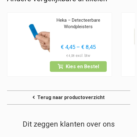
Heka – Detecteerbare
Wondpleisters
Prijsklasse:
€
4,45
–
€
8,45
€ 4,45
€
4,08
tot
Kies en Bestel
€ 8,45
Terug naar productoverzicht
Dit zeggen klanten over ons