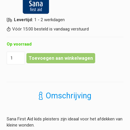
Levertijd:
1 - 2 werkdagen
Vóór 15:00 besteld is vandaag verstuurd
Op voorraad
Sana
Toevoegen aan winkelwagen
First
Aid
-
Pleisterstrips
Kids
assorti
Omschrijving
(20
stuks)
hoeveelheid
Sana First Aid kids pleisters zijn ideaal voor het afdekken van
kleine wonden.