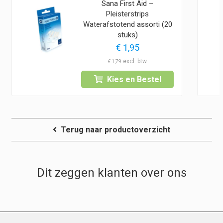
Sana First Aid –
Pleisterstrips
Waterafstotend assorti (20
stuks)
asse:
€
1,95
€
1,79
Kies en Bestel
0
Terug naar productoverzicht
Dit zeggen klanten over ons