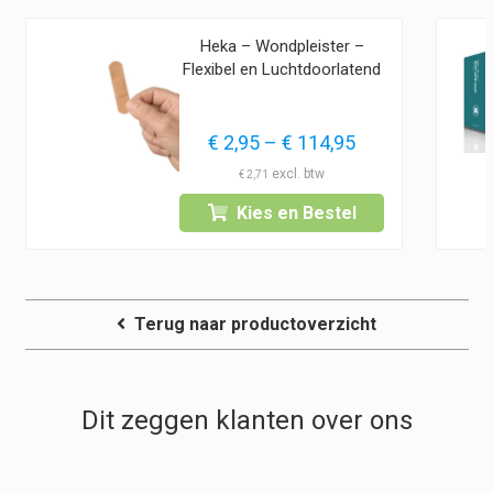
Heka – Wondpleister –
Flexibel en Luchtdoorlatend
Prijsklasse:
€
2,95
–
€
114,95
€ 2,95
€
2,71
tot
Kies en Bestel
€ 114,95
Terug naar productoverzicht
Dit zeggen klanten over ons