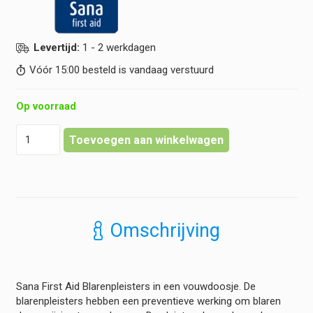
Levertijd:
1 - 2 werkdagen
Vóór 15:00 besteld is vandaag verstuurd
Op voorraad
Sana
Toevoegen aan winkelwagen
First
Aid
-
Blarenpleisters
assorti
(8
Omschrijving
stuks)
hoeveelheid
Sana First Aid Blarenpleisters in een vouwdoosje. De
blarenpleisters hebben een preventieve werking om blaren