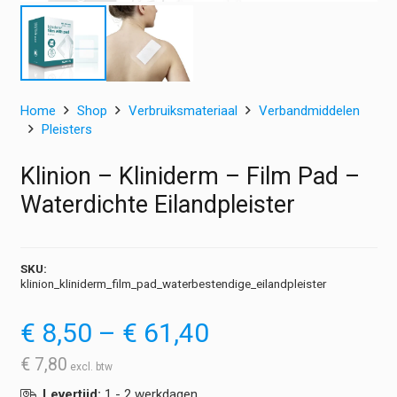
Home
Shop
Verbruiksmateriaal
Verbandmiddelen
Pleisters
Klinion – Kliniderm – Film Pad –
Waterdichte Eilandpleister
SKU:
klinion_kliniderm_film_pad_waterbestendige_eilandpleister
Prijsklasse:
€
8,50
–
€
61,40
€ 8,50
tot
€
7,80
€ 61,40
Levertijd:
1 - 2 werkdagen