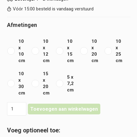
Vóór 15:00 besteld is vandaag verstuurd
Afmetingen
10
10
10
10
10
x
x
x
x
x
10
12
15
20
25
cm
cm
cm
cm
cm
10
15
5 x
x
x
7,2
30
20
cm
cm
cm
Klinion
Toevoegen aan winkelwagen
-
Kliniderm
-
Film