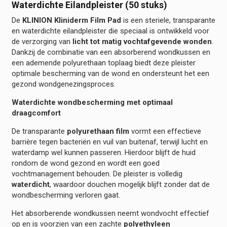
Waterdichte Eilandpleister (50 stuks)
De
KLINION Kliniderm Film Pad
is een steriele, transparante
en waterdichte eilandpleister die speciaal is ontwikkeld voor
de verzorging van
licht tot matig vochtafgevende wonden
.
Dankzij de combinatie van een absorberend wondkussen en
een ademende polyurethaan toplaag biedt deze pleister
optimale bescherming van de wond en ondersteunt het een
gezond wondgenezingsproces.
Waterdichte wondbescherming met optimaal
draagcomfort
De transparante
polyurethaan film
vormt een effectieve
barrière tegen bacteriën en vuil van buitenaf, terwijl lucht en
waterdamp wel kunnen passeren. Hierdoor blijft de huid
rondom de wond gezond en wordt een goed
vochtmanagement behouden. De pleister is volledig
waterdicht
, waardoor douchen mogelijk blijft zonder dat de
wondbescherming verloren gaat.
Het absorberende wondkussen neemt wondvocht effectief
op en is voorzien van een zachte
polyethyleen