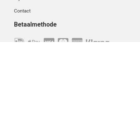
Contact
Betaalmethode
IBAN
OVERCHRIJVING
Verzending
© 2010 - 2026 | Developed by
Montensis Dev