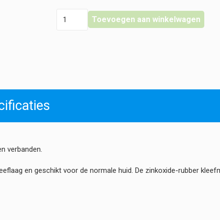
Leukoplast
Toevoegen aan winkelwagen
-
Hechtpleister
Textiel
met
Ring
hoeveelheid
ificaties
ten verbanden.
leeflaag en geschikt voor de normale huid. De zinkoxide-rubber kleef