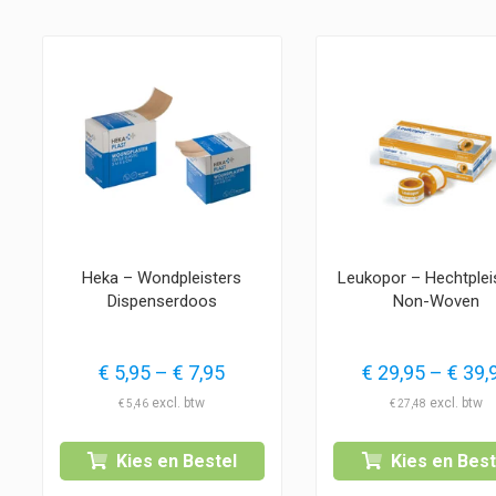
Heka – Wondpleisters
Leukopor – Hechtplei
Dispenserdoos
Non-Woven
Prijsklasse:
€
5,95
–
€
7,95
€
29,95
–
€
39,
€ 5,95
€
5,46
€
27,48
tot
€ 7,95
Kies en Bestel
Kies en Best