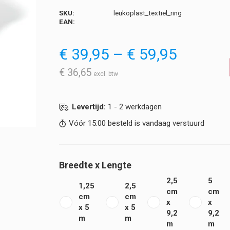
SKU:
leukoplast_textiel_ring
EAN:
Prijskla
€
39,95
–
€
59,95
€ 39,95
tot
€
36,65
€ 59,95
Levertijd:
1 - 2 werkdagen
Vóór 15:00 besteld is vandaag verstuurd
Breedte x Lengte
2,5
5
1,25
2,5
cm
cm
cm
cm
x
x
x 5
x 5
9,2
9,2
m
m
m
m