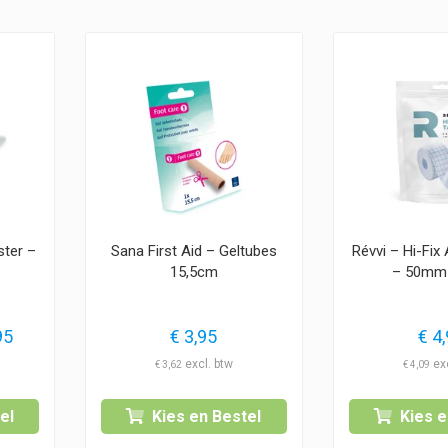
ster –
Sana First Aid – Geltubes
Révvi – Hi-Fix
15,5cm
– 50mm
Prijsklasse:
95
€
3,95
€
4,
€ 29,95
€
3,62
€
4,09
tot
€ 39,95
el
Kies en Bestel
Kies e