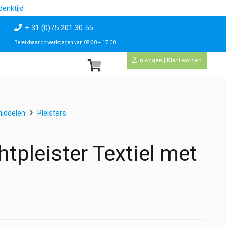
enktijd
+ 31 (0)75 201 30 55
Bereikbaar op werkdagen van 08:30 – 17:00
Inloggen | Klant worden
iddelen
Pleisters
tpleister Textiel met