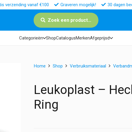
tis verzending vanaf €100
Graveren mogelijk!
30 dagen bed
Zoek een product…
Categorieën
Shop
Catalogus
Merken
Afgeprijsd
Home
Shop
Verbruiksmateriaal
Verbandm
Leukoplast – Hech
Ring