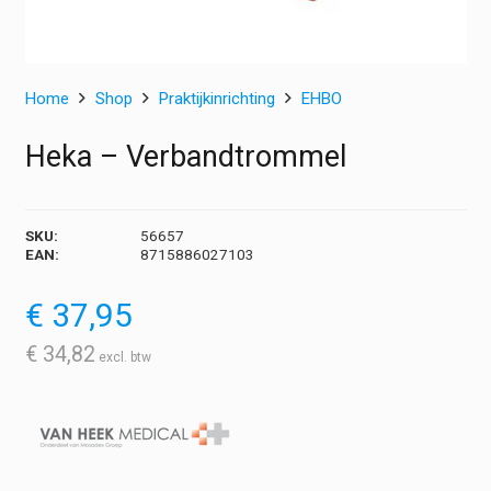
Home
Shop
Praktijkinrichting
EHBO
Heka – Verbandtrommel
SKU:
56657
EAN:
8715886027103
€
37,95
€
34,82