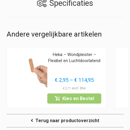
Specificaties
Andere vergelijkbare artikelen
Heka – Wondpleister –
Flexibel en Luchtdoorlatend
Prijsklasse:
€
2,95
–
€
114,95
€ 2,95
€
2,71
tot
Kies en Bestel
€ 114,95
Terug naar productoverzicht