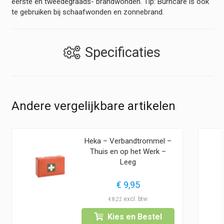
eerste en tweedegraads- brandwonden. Tip: Burncare is ook
te gebruiken bij schaafwonden en zonnebrand.
Specificaties
Andere vergelijkbare artikelen
Heka – Verbandtrommel –
Thuis en op het Werk –
Leeg
€
9,95
€
8,22
Kies en Bestel