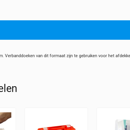
60
x
80
cm
hoeveelheid
cm. Verbanddoeken van dit formaat zijn te gebruiken voor het afde
elen