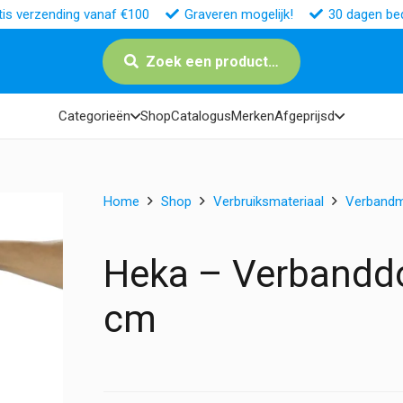
tis verzending vanaf €100
Graveren mogelijk!
30 dagen bed
Zoek een product…
Categorieën
Shop
Catalogus
Merken
Afgeprijsd
Home
Shop
Verbruiksmateriaal
Verbandm
Heka – Verbanddo
cm