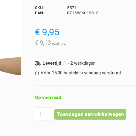
SKU:
55711
EAN:
8715886019818
€
9,95
€
9,13
Levertijd:
1 - 2 werkdagen
Vóór 15:00 besteld is vandaag verstuurd
Op voorraad
Heka
Toevoegen aan winkelwagen
-
Verbanddoek
-
Steriel