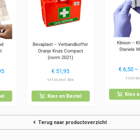
Klinion – K
nd
Bevaplast – Verbandkoffer
Steriele 
l
Oranje Kruis Compact
(norm 2021)
€
6,50
–
Prijsklasse:
95
€
51,95
€ 16,95
€
5,96
€
47,66
tot
€ 33,95
Kies e
el
Kies en Bestel
Terug naar productoverzicht