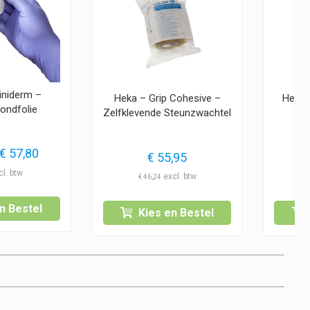
liniderm –
Heka – Grip Cohesive –
Heka 
Wondfolie
Zelfklevende Steunzwachtel
Prijsklasse:
€
57,80
€
55,95
€ 6,50
€
46,24
tot
€ 57,80
n Bestel
Kies en Bestel