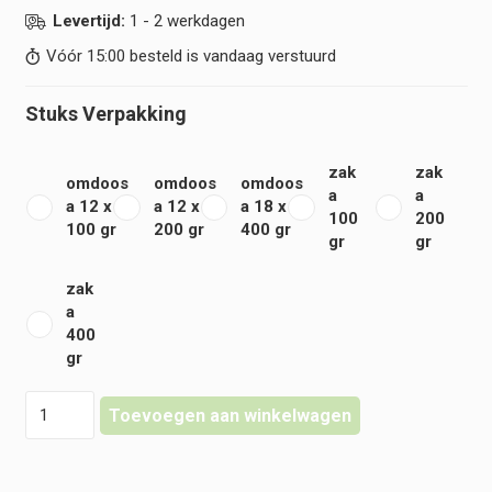
Levertijd:
1 - 2 werkdagen
Vóór 15:00 besteld is vandaag verstuurd
Stuks Verpakking
zak
zak
omdoos
omdoos
omdoos
a
a
a 12 x
a 12 x
a 18 x
100
200
100 gr
200 gr
400 gr
gr
gr
zak
a
400
gr
Hartmann
Toevoegen aan winkelwagen
-
Verbandwatten
-