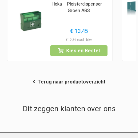
Heka – Pleisterdispenser –
Groen ABS
lasse:
€
13,45
5
lasse:
ge
€
12,34
5
Kies en Bestel
5
5
5
5Prijsklasse:
Terug naar productoverzicht
5
5.
Dit zeggen klanten over ons