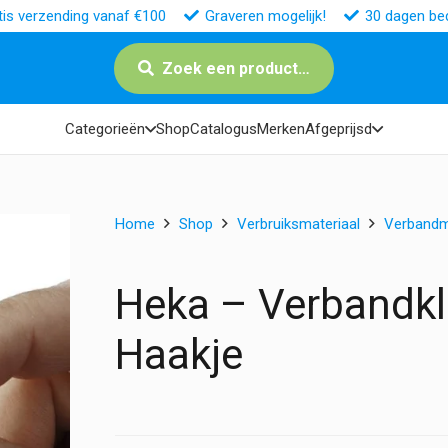
tis verzending vanaf €100
Graveren mogelijk!
30 dagen bed
Zoek een product…
Categorieën
Shop
Catalogus
Merken
Afgeprijsd
Home
Shop
Verbruiksmateriaal
Verbandm
Heka – Verbandkl
Haakje