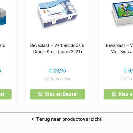
ers
Bevaplast – Verbanddoos B
Bevaplast – 
Oranje Kruis (norm 2021)
Mini ‘Kids 
Prijsklasse:
5
€
23,95
€
8,
€ 7,95
€
21,97
€
8,21
tot
€ 9,95
el
Kies en Bestel
Kies e
Terug naar productoverzicht