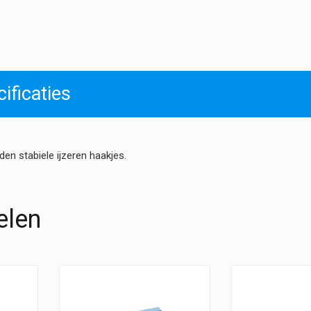
-
Elastisch
Haakje
hoeveelheid
ificaties
en stabiele ijzeren haakjes.
elen