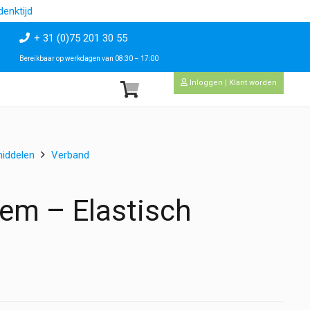
enktijd
+ 31 (0)75 201 30 55
Bereikbaar op werkdagen van 08:30 – 17:00
Inloggen | Klant worden
iddelen
Verband
em – Elastisch