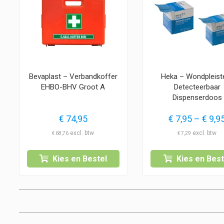
Bevaplast – Verbandkoffer
Heka – Wondpleist
EHBO-BHV Groot A
Detecteerbaar
Dispenserdoos
€
74,95
€
7,95
–
€
9,9
€
68,76
€
7,29
Kies en Bestel
Kies en Best