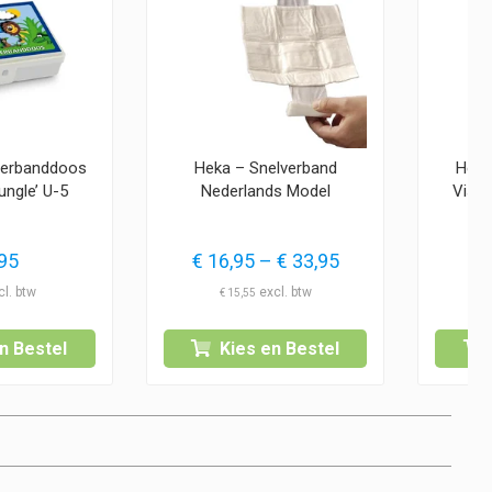
Verbanddoos
Heka – Snelverband
Heka
Jungle’ U-5
Nederlands Model
Visco
Prijsklasse:
95
€
16,95
–
€
33,95
€ 16,95
€
15,55
tot
€ 33,95
n Bestel
Kies en Bestel