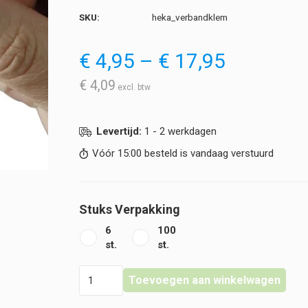
SKU:
heka_verbandklem
Prijsklas
€
4,95
–
€
17,95
€ 4,95
tot
€
4,09
€ 17,95
Levertijd:
1 - 2 werkdagen
Vóór 15:00 besteld is vandaag verstuurd
Stuks Verpakking
6
100
st.
st.
Heka
Toevoegen aan winkelwagen
-
Verbandklem