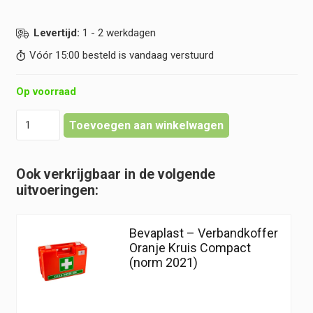
Levertijd:
1 - 2 werkdagen
Vóór 15:00 besteld is vandaag verstuurd
Op voorraad
Bevaplast
Toevoegen aan winkelwagen
-
Verbandkoffer
Oranje
Ook verkrijgbaar in de volgende
Kruis
uitvoeringen:
Groot
(norm
2021)
Bevaplast – Verbandkoffer
hoeveelheid
Oranje Kruis Compact
(norm 2021)