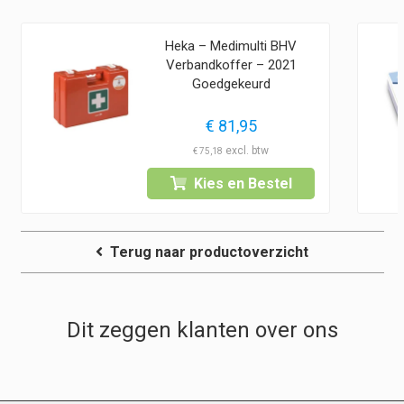
Heka – Medimulti BHV
Verbandkoffer – 2021
Goedgekeurd
lasse:
€
81,95
€
75,18
Kies en Bestel
95
Terug naar productoverzicht
Dit zeggen klanten over ons