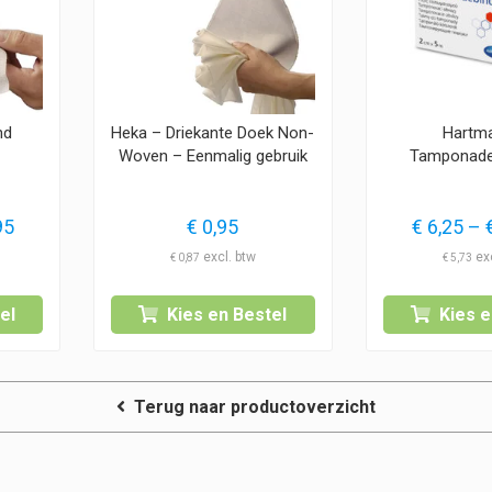
nd
Heka – Driekante Doek Non-
Hartm
Woven – Eenmalig gebruik
Tamponade
Prijsklasse:
95
€
0,95
€
6,25
–
€ 27,95
€
0,87
€
5,73
tot
€ 39,95
el
Kies en Bestel
Kies e
Terug naar productoverzicht