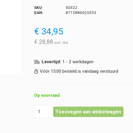
SKU:
50322
EAN:
8715886020333
€
34,95
€
28,88
Levertijd:
1 - 2 werkdagen
Vóór 15:00 besteld is vandaag verstuurd
Op voorraad
Heka
Toevoegen aan winkelwagen
-
Verbandkoffer
Toolpack
A