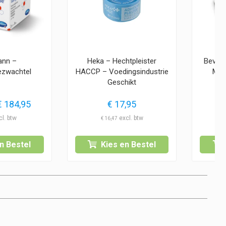
ann –
Heka – Hechtpleister
Bevap
zwachtel
HACCP – Voedingsindustrie
Mini
Geschikt
Prijsklasse:
€
184,95
€
17,95
€ 6,25
€
16,47
tot
€ 184,95
n Bestel
Kies en Bestel