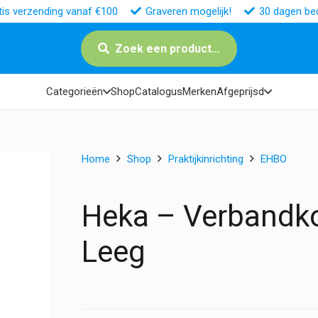
tis verzending vanaf €100
Graveren mogelijk!
30 dagen bed
Zoek een product…
Categorieën
Shop
Catalogus
Merken
Afgeprijsd
Home
Shop
Praktijkinrichting
EHBO
Heka – Verbandko
Leeg