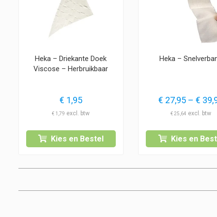
Heka – Driekante Doek
Heka – Snelverba
Viscose – Herbruikbaar
€
1,95
€
27,95
–
€
39,
€
1,79
€
25,64
Kies en Bestel
Kies en Best