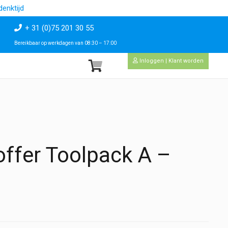
enktijd
+ 31 (0)75 201 30 55
Bereikbaar op werkdagen van 08:30 – 17:00
Inloggen | Klant worden
ffer Toolpack A –