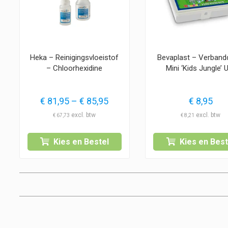
Heka – Reinigingsvloeistof
Bevaplast – Verban
– Chloorhexidine
Mini ‘Kids Jungle’ 
Prijsklasse:
€
81,95
–
€
85,95
€
8,95
€ 81,95
€
67,73
€
8,21
tot
€ 85,95
Kies en Bestel
Kies en Best