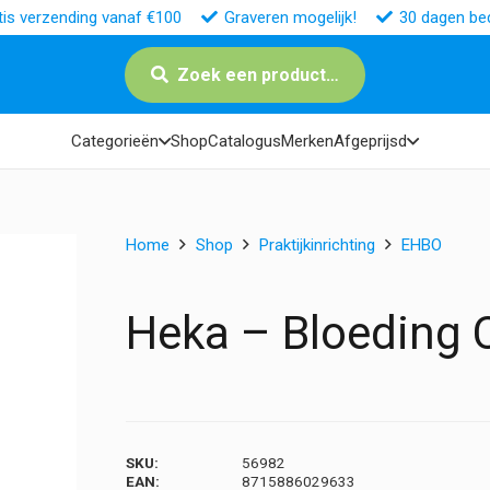
tis verzending vanaf €100
Graveren mogelijk!
30 dagen bed
Zoek een product…
Categorieën
Shop
Catalogus
Merken
Afgeprijsd
Home
Shop
Praktijkinrichting
EHBO
Heka – Bloeding C
SKU:
56982
EAN:
8715886029633