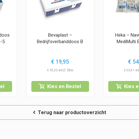
ddoos
Bevaplast –
Heka – Navu
U-5
Bedrijfsverbanddoos B
MediMulti
€
19,95
€
54
€
18,30
€
50,41
el
Kies en Bestel
Kies e
Terug naar productoverzicht