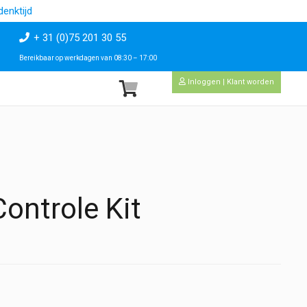
enktijd
+ 31 (0)75 201 30 55
Bereikbaar op werkdagen van 08:30 – 17:00
Inloggen | Klant worden
ontrole Kit