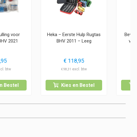
lling voor
Heka – Eerste Hulp Rugtas
Bevap
 BHV 2021
BHV 2011 – Leeg
voo
,95
€
118,95
€
98,31
n Bestel
Kies en Bestel