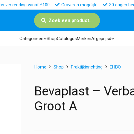
tis verzending vanaf €100
Graveren mogelijk!
30 dagen bed
Zoek een product…
Categorieën
Shop
Catalogus
Merken
Afgeprijsd
Home
Shop
Praktijkinrichting
EHBO
Bevaplast – Ver
Groot A