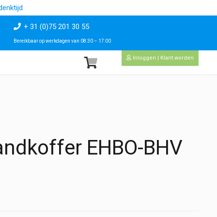
enktijd
+ 31 (0)75 201 30 55
Bereikbaar op werkdagen van 08:30 – 17:00
Inloggen | Klant worden
bandkoffer EHBO-BHV