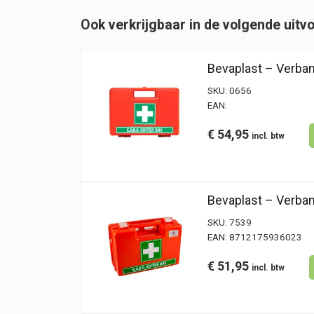
Groot
Ook verkrijgbaar in de volgende uitv
A
hoeveelheid
Bevaplast – Verb
SKU:
0656
EAN:
€
54,95
Bevaplast – Verba
SKU:
7539
EAN:
8712175936023
€
51,95