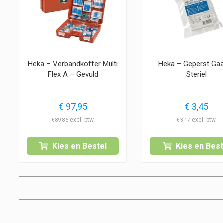
Heka – Verbandkoffer Multi
Heka – Geperst Ga
Flex A – Gevuld
Steriel
€
97,95
€
3,45
€
89,86
€
3,17
Kies en Bestel
Kies en Best