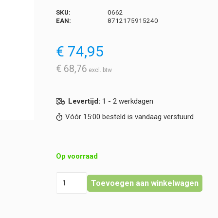
SKU:
0662
EAN:
8712175915240
€
74,95
€
68,76
Levertijd:
1 - 2 werkdagen
Vóór 15:00 besteld is vandaag verstuurd
Op voorraad
Bevaplast
Toevoegen aan winkelwagen
-
Verbandkoffer
EHBO-
BHV