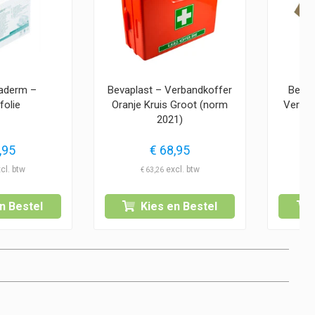
aderm –
Bevaplast – Verbandkoffer
Bevap
folie
Oranje Kruis Groot (norm
Verba
2021)
,95
€
68,95
€
63,26
n Bestel
Kies en Bestel