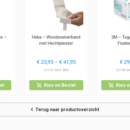
as –
Heka – Wondsnelverband
3M – Teg
met Hechtpleister
Fixatie
Prijsklasse:
€
23,95
–
€
41,95
€
29
€ 23,95
€
21,97
€
27,48
tot
€ 41,95
el
Kies en Bestel
Kies e
Terug naar productoverzicht