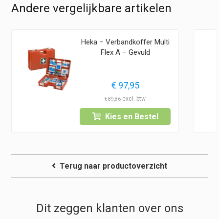
Andere vergelijkbare artikelen
Heka – Verbandkoffer Multi
Flex A – Gevuld
asse:
€
97,95
€
89,86
Kies en Bestel
0
Terug naar productoverzicht
Dit zeggen klanten over ons