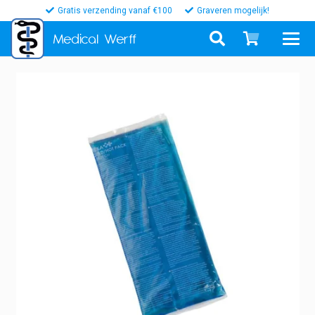
Gratis verzending vanaf €100
Graveren mogelijk!
Medical
Werff