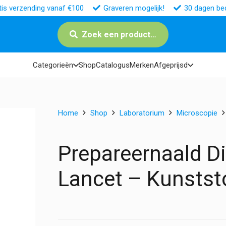
tis verzending vanaf €100
Graveren mogelijk!
30 dagen bed
Zoek een product…
Categorieën
Shop
Catalogus
Merken
Afgeprijsd
Home
Shop
Laboratorium
Microscopie
Prepareernaald D
Lancet – Kunstst