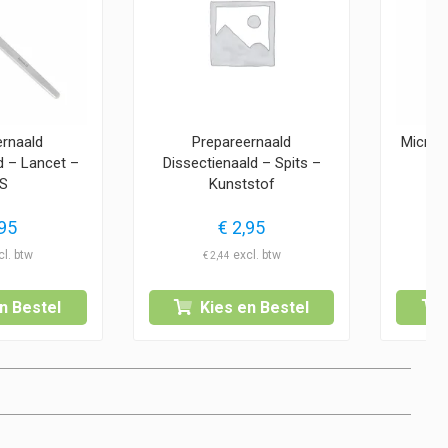
ernaald
Prepareernaald
Micros
d – Lancet –
Dissectienaald – Spits –
S
Kunststof
95
€
2,95
€
2,44
n Bestel
Kies en Bestel