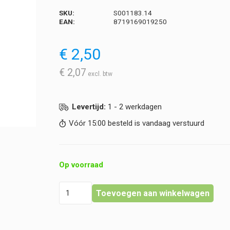
SKU:
S001183.14
EAN:
8719169019250
€
2,50
€
2,07
Levertijd:
1 - 2 werkdagen
Vóór 15:00 besteld is vandaag verstuurd
Op voorraad
Prepareernaald
Toevoegen aan winkelwagen
Dissectienaald
-
Lancet
-