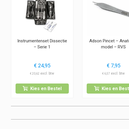
Instrumentenset Dissectie
Adson Pincet – Ana
– Serie 1
model – RVS
€
24,95
€
7,95
€
20,62
€
6,57
Kies en Bestel
Kies en Best