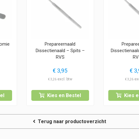
tomie
Prepareernaald
Prepare
Dissectienaald – Spits –
Dissectienaal
RVS
RV
€
3,95
€
3,
€
3,26
€
3,26
el
Kies en Bestel
Kies e
Terug naar productoverzicht