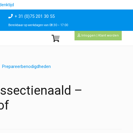
enktijd
+ 31 (0)75 201 30 55
Bereikbaar op werkdagen van 08:30 – 17:00
Inloggen | Klant worden
Prepareerbenodigdheden
issectienaald –
of