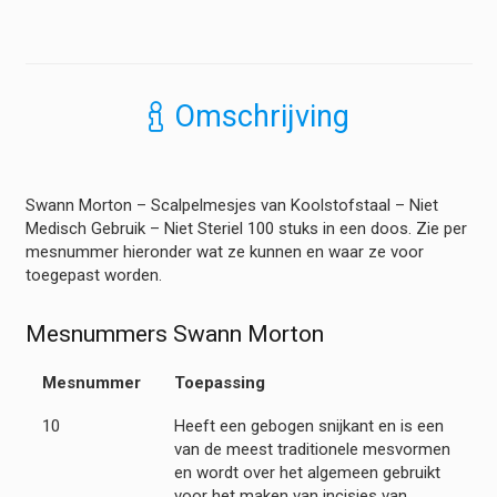
-
Scalpelmesjes
Koolstofstaal
-
Niet
Omschrijving
Medisch
Gebruik
-
Niet
Swann Morton – Scalpelmesjes van Koolstofstaal – Niet
Steriel
Medisch Gebruik – Niet Steriel 100 stuks in een doos. Zie per
100
mesnummer hieronder wat ze kunnen en waar ze voor
stuks
toegepast worden.
hoeveelheid
Mesnummers Swann Morton
Mesnummer
Toepassing
10
Heeft een gebogen snijkant en is een
van de meest traditionele mesvormen
en wordt over het algemeen gebruikt
voor het maken van incisies van