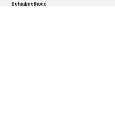
Betaalmethode
IBAN
OVERCHRIJVING
Verzending
© 2010 - 2026 | Developed by
Montensis Dev