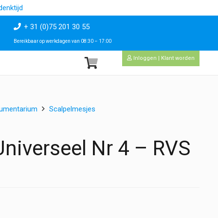
enktijd
+ 31 (0)75 201 30 55
Bereikbaar op werkdagen van 08:30 – 17:00
Inloggen | Klant worden
rumentarium
Scalpelmesjes
niverseel Nr 4 – RVS