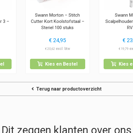
–
Swann Morton – Stitch
Swann M
r 3 –
Cutter Kort Koolstofstaal –
Scalpelhouder
Steriel 100 stuks
RV
€
24,95
€
23
€
20,62
€
19,79
el
Kies en Bestel
Kies e
Terug naar productoverzicht
Dit zeggen klanten over ons