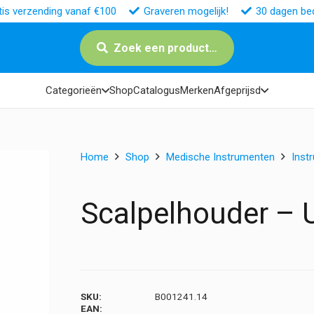
tis verzending vanaf €100
Graveren mogelijk!
30 dagen bed
Zoek een product…
Categorieën
Shop
Catalogus
Merken
Afgeprijsd
Home
Shop
Medische Instrumenten
Inst
Scalpelhouder – U
SKU:
B001241.14
EAN: