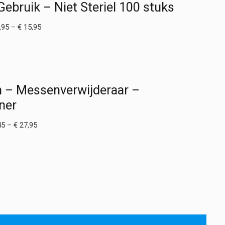
ebruik – Niet Steriel 100 stuks
Prijsklasse:
,95
–
€
15,95
€ 14,95
tot
€ 15,95
 – Messenverwijderaar –
ner
Prijsklasse:
45
–
€
27,95
€ 3,45
tot
€ 27,95