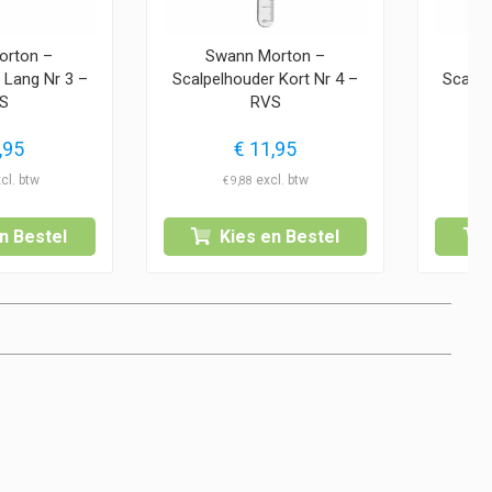
orton –
Swann Morton –
S
 Lang Nr 3 –
Scalpelhouder Kort Nr 4 –
Scalpe
S
RVS
,95
€
11,95
€
9,88
n Bestel
Kies en Bestel