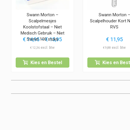
Swann Morton –
Swann Morton 
Scalpelmesjes
Scalpelhouder Kort N
Koolstofstaal – Niet
RVS
Medisch Gebruik – Niet
Prijsklasse:
€
14,95
–
€
15,95
€
11,95
Steriel 100 stuks
€ 14,95
€
12,36
€
9,88
tot
€ 15,95
Kies en Bestel
Kies en Best