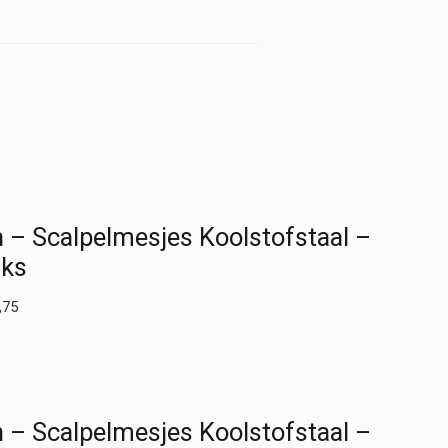
Nr
4
-
RVS
hoeveelheid
– Scalpelmesjes Koolstofstaal –
uks
,75
– Scalpelmesjes Koolstofstaal –