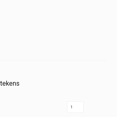
 tekens
Scalpelhouder
-
Universeel