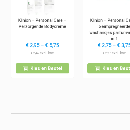
Klinion – Personal Care –
Klinion – Personal C
Verzorgende Bodycrème
Geïmpregneerd
washandjes parfumvri
in 1
Prijsklasse:
€
2,95
–
€
5,75
€
2,75
–
€
3,7
€ 2,95
€
2,44
€
2,27
tot
€ 5,75
Kies en Bestel
Kies en Best