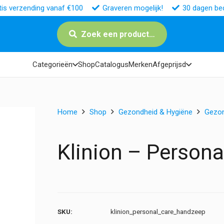
tis verzending vanaf €100
Graveren mogelijk!
30 dagen bed
Zoek een product…
Categorieën
Shop
Catalogus
Merken
Afgeprijsd
Home
Shop
Gezondheid & Hygiëne
Gezo
Klinion – Person
SKU:
klinion_personal_care_handzeep