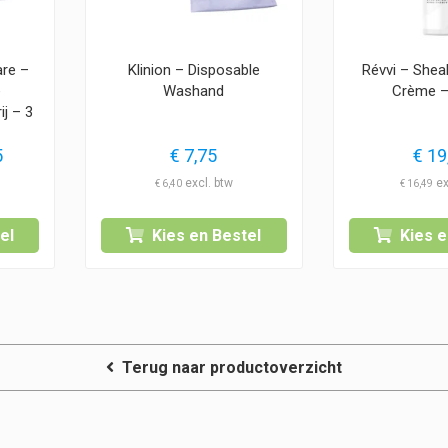
are –
Klinion – Disposable
Révvi – Shea
e
Washand
Crème 
j – 3
Prijsklasse:
5
€
7,75
€
19
€ 2,75
€
6,40
€
16,49
tot
€ 3,75
el
Kies en Bestel
Kies e
Terug naar productoverzicht