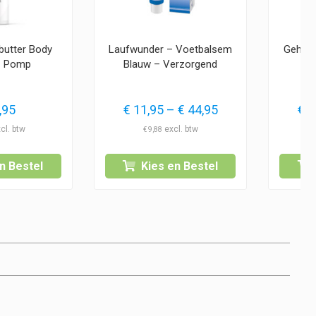
butter Body
Laufwunder – Voetbalsem
Gehwol
– Pomp
Blauw – Verzorgend
Prijsklasse:
,95
€
11,95
–
€
44,95
€
1
€ 11,95
€
9,88
tot
€ 44,95
n Bestel
Kies en Bestel