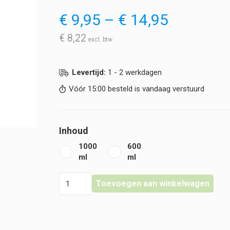
Prijsklas
€
9,95
–
€
14,95
€ 9,95
tot
€
8,22
€ 14,95
Levertijd:
1 - 2 werkdagen
Vóór 15:00 besteld is vandaag verstuurd
Inhoud
1000
600
ml
ml
Klinion
Toevoegen aan winkelwagen
-
Personal
Care
-