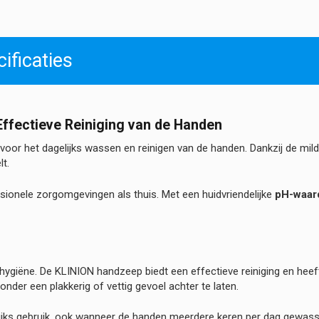
Handzeep
hoeveelheid
ificaties
ffectieve Reiniging van de Handen
 voor het dagelijks wassen en reinigen van de handen. Dankzij de mild
t.
sionele zorgomgevingen als thuis. Met een huidvriendelijke
pH-waard
giëne. De KLINION handzeep biedt een effectieve reiniging en heef
onder een plakkerig of vettig gevoel achter te laten.
lijks gebruik, ook wanneer de handen meerdere keren per dag gewa