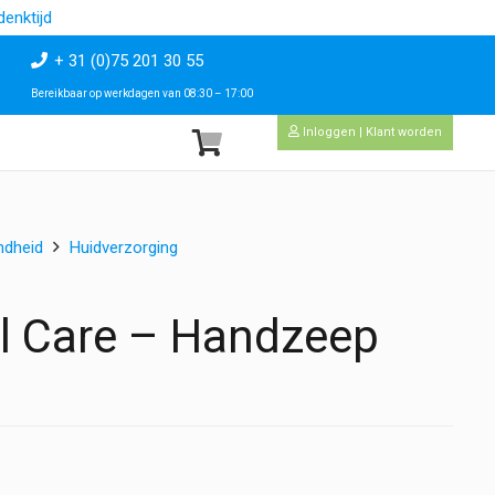
enktijd
+ 31 (0)75 201 30 55
Bereikbaar op werkdagen van 08:30 – 17:00
Inloggen | Klant worden
ndheid
Huidverzorging
al Care – Handzeep