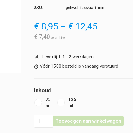
SKU:
gehwol_fusskraft_mint
Prijsklas
€
8,95
–
€
12,45
€ 8,95
tot
€
7,40
€ 12,45
Levertijd:
1 - 2 werkdagen
Vóór 15:00 besteld is vandaag verstuurd
Inhoud
75
125
ml
ml
Gehwol
Toevoegen aan winkelwagen
-
Fusskraft