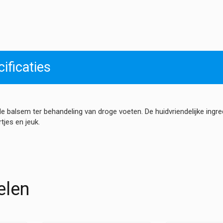
Mint
-
Voetencrème
hoeveelheid
ificaties
e balsem ter behandeling van droge voeten. De huidvriendelijke in
jes en jeuk.
elen