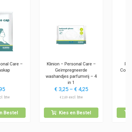
sonal Care –
Klinion – Personal Care –
Révv
askap
Geïmpregneerde
Conto
washandjes parfumvrij – 4
in 1
Prijsklasse:
95
€
3,25
–
€
4,25
€ 3,25
€
2,69
tot
€ 4,25
n Bestel
Kies en Bestel