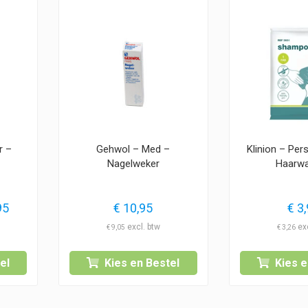
r –
Gehwol – Med –
Klinion – Per
Nagelweker
Haarw
Prijsklasse:
95
€
10,95
€
3,
€ 15,95
€
9,05
€
3,26
tot
€ 16,95
el
Kies en Bestel
Kies e