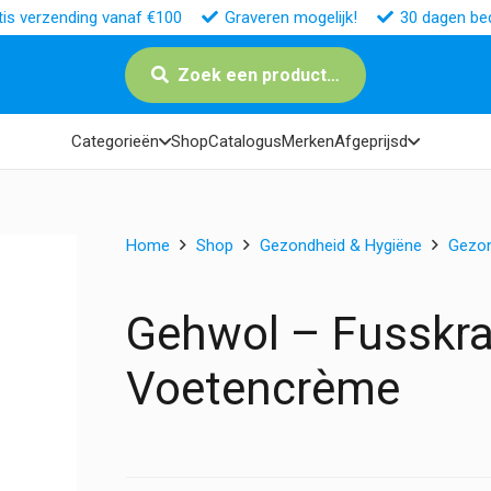
tis verzending vanaf €100
Graveren mogelijk!
30 dagen bed
Zoek een product…
Categorieën
Shop
Catalogus
Merken
Afgeprijsd
Home
Shop
Gezondheid & Hygiëne
Gezo
Gehwol – Fusskra
Voetencrème