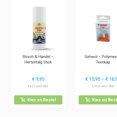
Rösch & Handel –
Gehwol – Polymee
Hertentalg Stick
Teenkap
€
9,95
€
15,95
–
€
16,
€
8,22
€
14,63
Kies en Bestel
Kies en Best