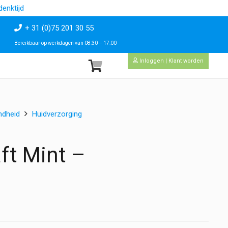
enktijd
+ 31 (0)75 201 30 55
Bereikbaar op werkdagen van 08:30 – 17:00
Inloggen | Klant worden
ndheid
Huidverzorging
ft Mint –