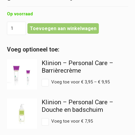
Op voorraad
Klinion
Toevoegen aan winkelwagen
-
Personal
Care
-
Reinigingscrème
Klinion – Personal Care –
hoeveelheid
Barrièrecrème
Prijsklasse:
Voeg toe voor
€
3,95
–
€
9,95
€ 3,95
tot
€ 9,95
Klinion – Personal Care –
Douche en badschuim
Voeg toe voor
€
7,95