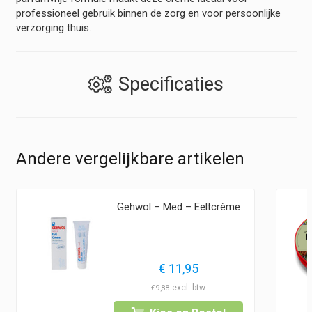
professioneel gebruik binnen de zorg en voor persoonlijke
verzorging thuis.
Specificaties
Andere vergelijkbare artikelen
Gehwol – Med – Eeltcrème
lasse:
€
11,95
5
€
9,88