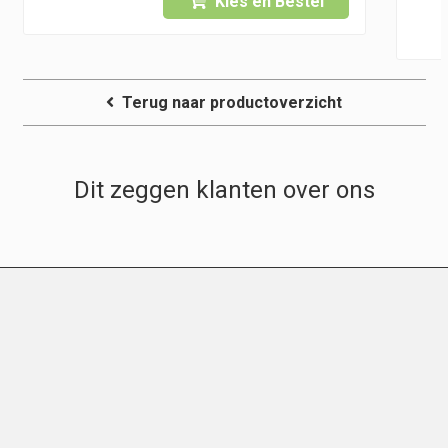
Kies en Bestel
5
Terug naar productoverzicht
Dit zeggen klanten over ons