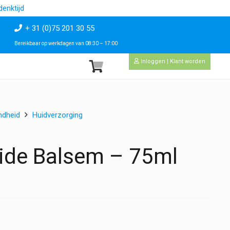
enktijd
+ 31 (0)75 201 30 55
Bereikbaar op werkdagen van 08:30 – 17:00
Inloggen | Klant worden
ndheid
Huidverzorging
ide Balsem – 75ml