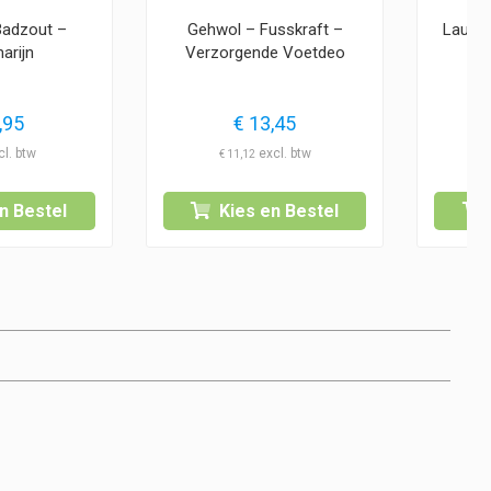
Badzout –
Gehwol – Fusskraft –
Laufwu
arijn
Verzorgende Voetdeo
,95
€
13,45
€
11,12
n Bestel
Kies en Bestel