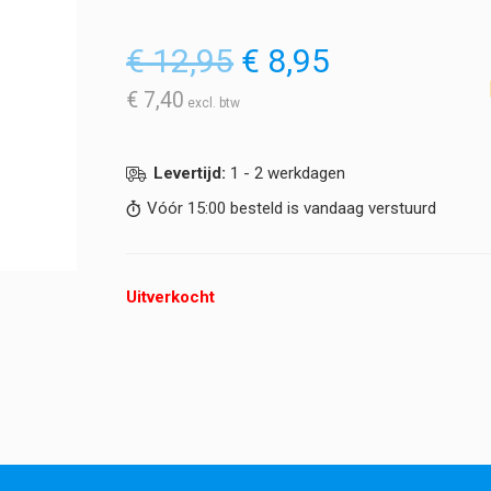
Oorspronkelijke
Huidige
€
12,95
€
8,95
prijs
prijs
was:
is:
€
7,40
€ 12,95.
€ 8,95.
Levertijd:
1 - 2 werkdagen
Vóór 15:00 besteld is vandaag verstuurd
Uitverkocht