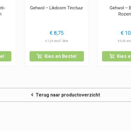
ti-
Gehwol – Likdoorn Tinctuur
Gehwol – 
n
Rozem
€
8,75
€
10
€
7,23
€
9,05
el
Kies en Bestel
Kies e
Terug naar productoverzicht