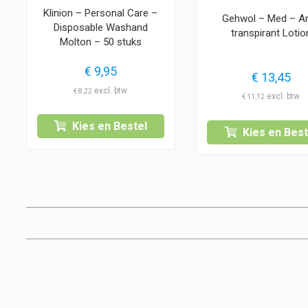
Klinion – Personal Care –
Gehwol – Med – An
Disposable Washand
transpirant Lotio
Molton – 50 stuks
€
9,95
€
13,45
€
8,22
€
11,12
Kies en Bestel
Kies en Best