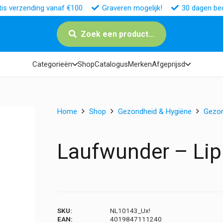
tis verzending vanaf €100
Graveren mogelijk!
30 dagen bed
Zoek een product…
Categorieën
Shop
Catalogus
Merken
Afgeprijsd
Home
Shop
Gezondheid & Hygiëne
Gezo
Laufwunder – Lip
SKU:
NL10143_Ux!
EAN:
4019847111240