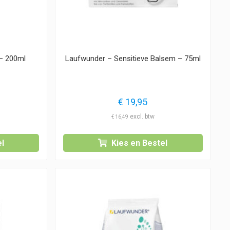
– 200ml
Laufwunder – Sensitieve Balsem – 75ml
€
19,95
€
16,49
l
Kies en Bestel