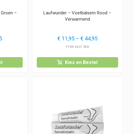
 Groen –
Laufwunder – Voetbalsem Rood –
Verwarmend
Prijsklasse:
Prijsklasse:
5
€
11,95
–
€
44,95
€ 11,95
€ 11,95
€
9,88
tot
tot
€ 44,95
€ 44,95
l
Kies en Bestel