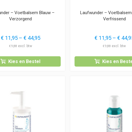
nder – Voetbalsem Blauw –
Laufwunder – Voetbalsem
Verzorgend
Verfrissend
Prijsklasse:
€
11,95
–
€
44,95
€
11,95
–
€
44,9
€ 11,95
€
9,88
€
9,88
tot
€ 44,95
Kies en Bestel
Kies en Beste