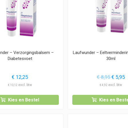
nder – Verzorgingsbalsem –
Laufwunder – Eeltverminder
Diabetesvoet
30ml
Oorspro
H
€
12,25
€
8,95
€
5,95
prijs
p
€
10,12
€
4,92
was:
i
€ 8,95.
€
Kies en Bestel
Kies en Beste