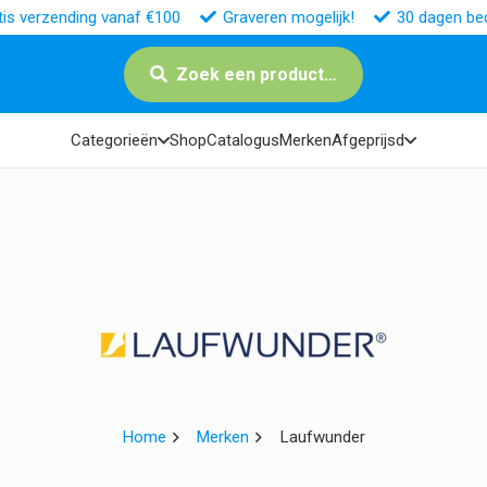
tis verzending vanaf €100
Graveren mogelijk!
30 dagen bed
Zoek een product…
Categorieën
Shop
Catalogus
Merken
Afgeprijsd
Home
Merken
Laufwunder