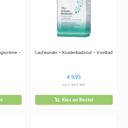
ingscrème –
Laufwunder – Kruidenbadzout – Voetbad
nkelijke
uidige
€
9,95
rijs
€
8,22
s:
 5,95.
l
Kies en Bestel