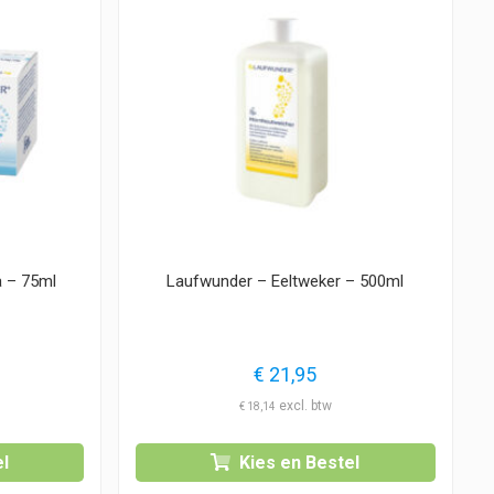
 – 75ml
Laufwunder – Eeltweker – 500ml
€
21,95
€
18,14
l
Kies en Bestel