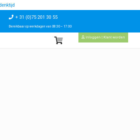
enktijd
+ 31 (0)75 201 30 55
Bereikbaar op werkdagen van 08:30 – 17:00
Inloggen | Klant worden