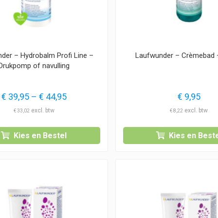
der – Hydrobalm Profi Line –
Laufwunder – Crèmebad 
Drukpomp of navulling
Prijsklasse:
€
39,95
–
€
44,95
€
9,95
€ 39,95
€
33,02
€
8,22
tot
€ 44,95
Kies en Bestel
Kies en Beste