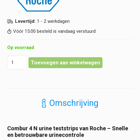
Levertijd:
1 - 2 werkdagen
Vóór 15:00 besteld is vandaag verstuurd
Op voorraad
Combur
Toevoegen aan winkelwagen
-
4
N
Urine
Teststrips
-
Omschrijving
50
stuks
hoeveelheid
Combur 4 N urine teststrips van Roche – Snelle
en betrouwbare urinecontrole