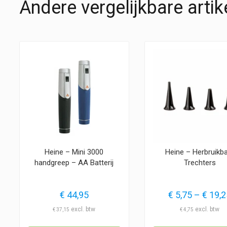
Andere vergelijkbare artik
Heine – Mini 3000
Heine – Herbruikb
handgreep – AA Batterij
Trechters
€
44,95
€
5,75
–
€
19,2
€
37,15
€
4,75