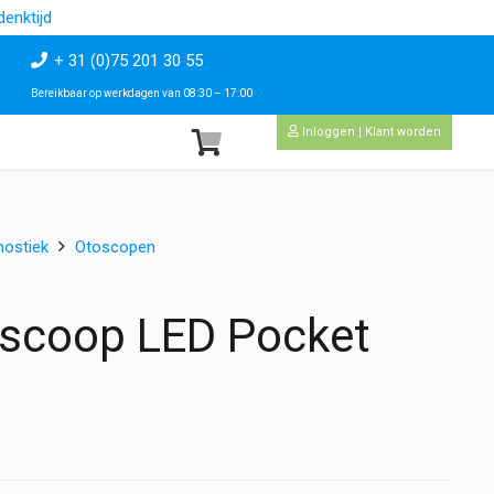
enktijd
+ 31 (0)75 201 30 55
Bereikbaar op werkdagen van 08:30 – 17:00
Inloggen | Klant worden
nostiek
Otoscopen
oscoop LED Pocket