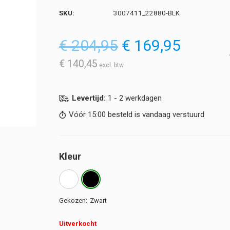
SKU:
3007411_22880-BLK
Oorspronkelijke
Huidig
€
204,95
€
169,95
prijs
prijs
was:
is:
€
140,45
€ 204,95.
€ 169,9
Levertijd:
1 - 2 werkdagen
Vóór 15:00 besteld is vandaag verstuurd
Kleur
Zwart
Uitverkocht