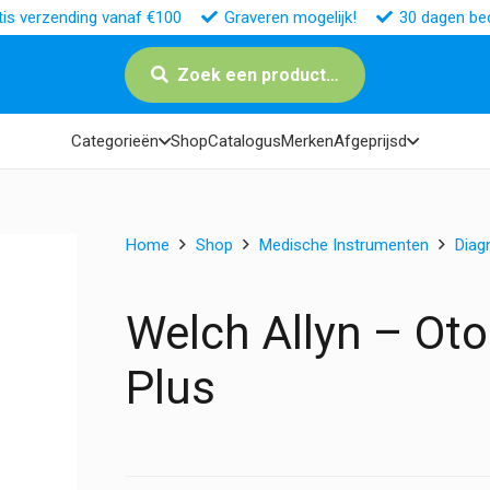
tis verzending vanaf €100
Graveren mogelijk!
30 dagen bed
Zoek een product…
Categorieën
Shop
Catalogus
Merken
Afgeprijsd
Home
Shop
Medische Instrumenten
Diag
Welch Allyn – Ot
Plus