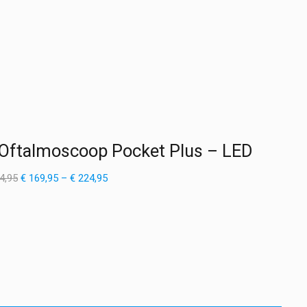
 Oftalmoscoop Pocket Plus – LED
Oorspronkelijke
Prijsklasse:
Huidige
4,95
€
169,95
–
€
224,95
prijs
€ 169,95
prijs
was:
tot
is:
€ 224,95.
€ 224,95
€ 169,95
–
€ 224,95Prijsklasse:
€ 169,95
tot
€ 224,95.