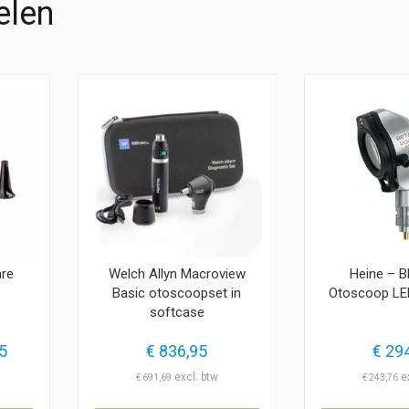
elen
are
Welch Allyn Macroview
Heine – 
Basic otoscoopset in
Otoscoop LED
softcase
Prijsklasse:
5
€
836,95
€
294
€ 5,75
€
691,69
€
243,76
tot