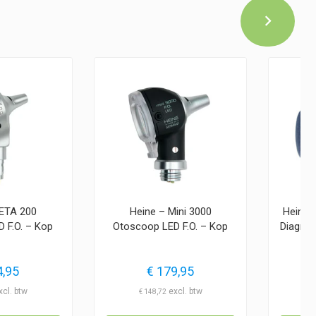
BETA 200
Heine – Mini 3000
Heine 
 F.O. – Kop
Otoscoop LED F.O. – Kop
Diagnos
,95
€
179,95
€
148,72