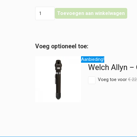
Welch
Toevoegen aan winkelwagen
Allyn
-
Otoscoop
LED
Pocket
Plus
hoeveelheid
Aanbieding!
Welch Allyn –
Voeg toe voor
€
22